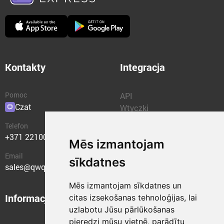
Kontakty
Integracja
Pomoc
API
Czat
Wtyczki
Telefon
+371 22100400
Mēs izmantojam
Email
sīkdatnes
sales@qwqer.eu
Mēs izmantojam sīkdatnes un
Informacje
Jednostki
citas izsekošanas tehnoloģijas, lai
uzlabotu Jūsu pārlūkošanas
strukturalne
pieredzi mūsu vietnē, parādītu