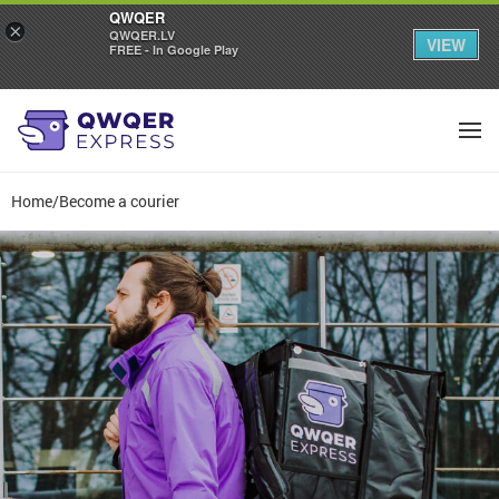
QWQER
×
QWQER.LV
VIEW
FREE - In Google Play
Home
/
Become a courier