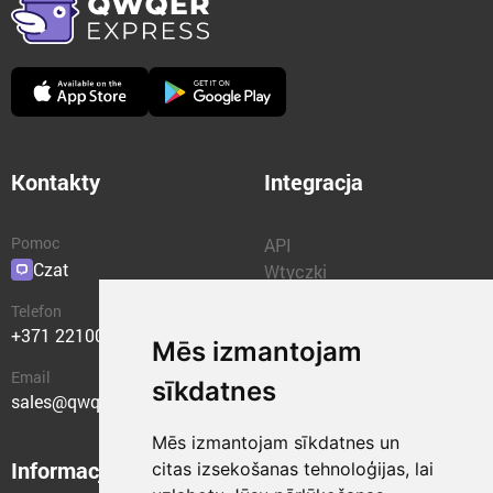
Kontakty
Integracja
Pomoc
API
Czat
Wtyczki
Telefon
+371 22100400
Mēs izmantojam
Email
sīkdatnes
sales@qwqer.eu
Mēs izmantojam sīkdatnes un
Informacje
Jednostki
citas izsekošanas tehnoloģijas, lai