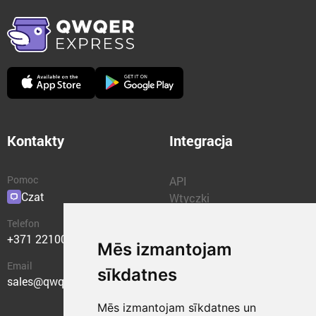
Kontakty
Integracja
Pomoc
API
Czat
Wtyczki
Telefon
+371 22100400
Mēs izmantojam
Email
sīkdatnes
sales@qwqer.eu
Mēs izmantojam sīkdatnes un