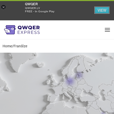
QWQER
×
QWQER.LV
VIEW
FREE - In Google Play
Home
/
Franšīze