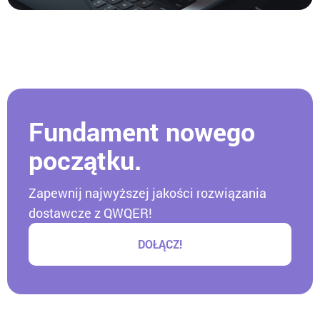
Fundament nowego
początku.
Zapewnij najwyższej jakości rozwiązania
dostawcze z QWQER!
DOŁĄCZ!