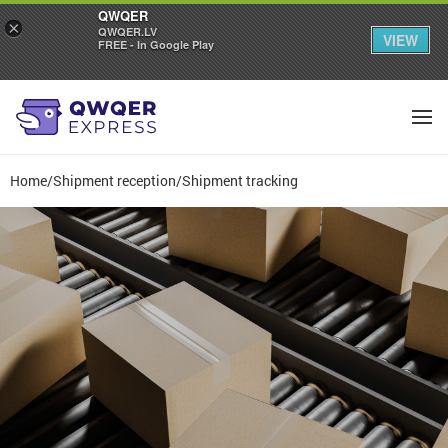
QWQER
×
QWQER.LV
VIEW
FREE - In Google Play
Home
/
Shipment reception
/
Shipment tracking