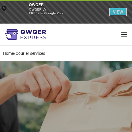
QWQER
×
QWQER.LV
VIEW
FREE - In Google Play
Home
/
Courier services