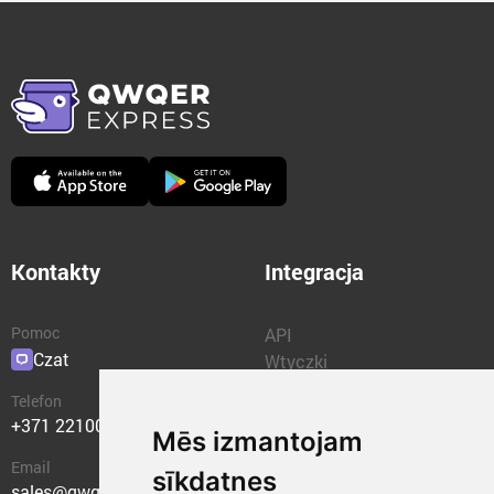
Kontakty
Integracja
Pomoc
API
Czat
Wtyczki
Telefon
+371 22100400
Mēs izmantojam
Email
sīkdatnes
sales@qwqer.eu