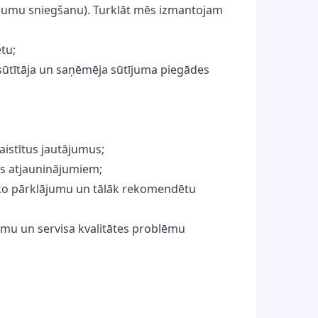
ājumu sniegšanu). Turklāt mēs izmantojam
tu;
 sūtītāja un saņēmēja sūtījuma piegādes
aistītus jautājumus;
es atjauninājumiem;
isko pārklājumu un tālāk rekomendētu
ījumu un servisa kvalitātes problēmu