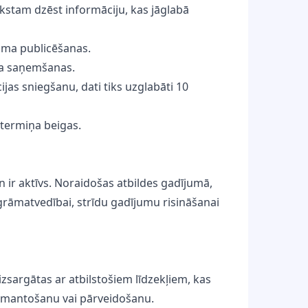
īkstam dzēst informāciju, kas jāglabā
juma publicēšanas.
uma saņemšanas.
as sniegšanu, dati tiks uzglabāti 10
a termiņa beigas.
en ir aktīvs. Noraidošas atbildes gadījumā,
grāmatvedībai, strīdu gadījumu risināšanai
zsargātas ar atbilstošiem līdzekļiem, kas
 izmantošanu vai pārveidošanu.