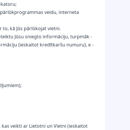
fikatoru;
si, pārlūkprogrammas veidu, interneta
r to, kā Jūs pārlūkojat vietni.
teiktu Jūsu sniegto informāciju, turpmāk -
rmāciju (ieskaitot kredītkaršu numuru), e -
tījumiem);
s veikti ar Lietotni un Vietni (ieskaitot