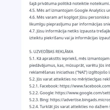
šajā privātuma politikā noteiktie noteikumi.
4.5. Mēs arī izmantojam Google Analytics un
4.6. Mēs varam arī kopīgot Jūsu personisko 
likumīgu pieprasījumu par informācijas snie
4.7. Jūsu informācija netiks izpausta treš
izteiktu piekrišanu vai ja informācijas izp
5. UZVEDĪBAS REKLĀMA
5.1. Kā aprakstīts iepriekš, mēs izmantojam
piedāvājumus, kas, mūsuprāt, varētu Jūs int
reklamēšanas iniciatīvas (“NAI”) izglītojo
5.2. Jūs varat atteikties no mērķtiecīgas re
5.2.1. Facebook: https://www.facebook.com
5.2.2. Google: https://www.google.com/se
5.2.3. Bing: https://advertise.bingads.mic
5.2.4. Turklāt jūs varat atteikties no dažie