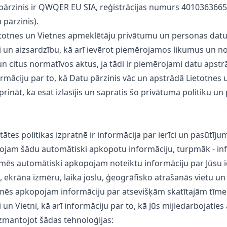
 pārzinis ir QWQER EU SIA, reģistrācijas numurs 40103636656
pārzinis).
etotnes un Vietnes apmeklētāju privātumu un personas dat
i un aizsardzību, kā arī ievērot piemērojamos likumus un n
n citus normatīvos aktus, ja tādi ir piemērojami datu apstr
nformāciju par to, kā Datu pārzinis vāc un apstrādā Lietotne
prināt, ka esat izlasījis un sapratis šo privātuma politiku un p
tātes politikas izpratnē ir informācija par ierīci un pasūtīj
jam šādu automātiski apkopotu informāciju, turpmāk - infor
, mēs automātiski apkopojam noteiktu informāciju par Jūsu ie
ekrāna izmēru, laika joslu, ģeogrāfisko atrašanās vietu un d
ni, mēs apkopojam informāciju par atsevišķām skatītajām tīm
un Vietni, kā arī informāciju par to, kā Jūs mijiedarbojaties a
izmantojot šādas tehnoloģijas: