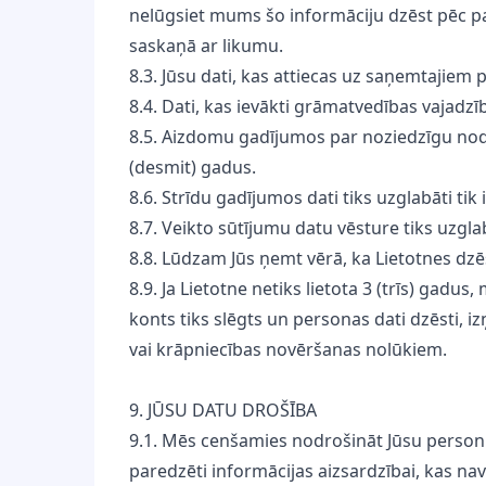
nelūgsiet mums šo informāciju dzēst pēc pas
saskaņā ar likumu.
8.3. Jūsu dati, kas attiecas uz saņemtajiem
8.4. Dati, kas ievākti grāmatvedības vajadz
8.5. Aizdomu gadījumos par noziedzīgu noda
(desmit) gadus.
8.6. Strīdu gadījumos dati tiks uzglabāti tik
8.7. Veikto sūtījumu datu vēsture tiks uzglab
8.8. Lūdzam Jūs ņemt vērā, ka Lietotnes dz
8.9. Ja Lietotne netiks lietota 3 (trīs) gadu
konts tiks slēgts un personas dati dzēsti,
vai krāpniecības novēršanas nolūkiem.
9. JŪSU DATU DROŠĪBA
9.1. Mēs cenšamies nodrošināt Jūsu personis
paredzēti informācijas aizsardzībai, kas n