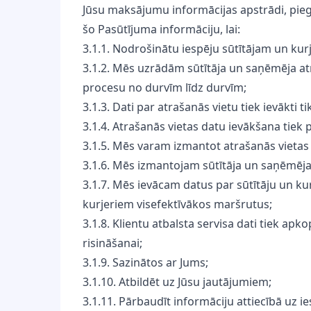
Jūsu maksājumu informācijas apstrādi, pie
šo Pasūtījuma informāciju, lai:
3.1.1. Nodrošinātu iespēju sūtītājam un kurj
3.1.2. Mēs uzrādām sūtītāja un saņēmēja at
procesu no durvīm līdz durvīm;
3.1.3. Dati par atrašanās vietu tiek ievākti ti
3.1.4. Atrašanās vietas datu ievākšana tiek 
3.1.5. Mēs varam izmantot atrašanās vietas i
3.1.6. Mēs izmantojam sūtītāja un saņēmēja
3.1.7. Mēs ievācam datus par sūtītāju un k
kurjeriem visefektīvākos maršrutus;
3.1.8. Klientu atbalsta servisa dati tiek ap
risināšanai;
3.1.9. Sazinātos ar Jums;
3.1.10. Atbildēt uz Jūsu jautājumiem;
3.1.11. Pārbaudīt informāciju attiecībā uz 