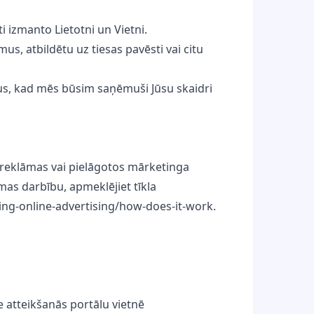
 izmanto Lietotni un Vietni.
s, atbildētu uz tiesas pavēsti vai citu
us, kad mēs būsim saņēmuši Jūsu skaidri
s reklāmas vai pielāgotos mārketinga
mas darbību, apmeklējiet tīkla
ding-online-advertising/how-does-it-work.
e atteikšanās portālu vietnē