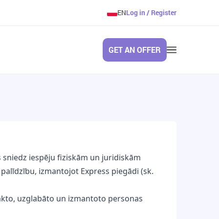
EN
Log in / Register
GET AN OFFER
 sniedz iespēju fiziskām un juridiskām
alīdzību, izmantojot Express piegādi (sk.
savākto, uzglabāto un izmantoto personas