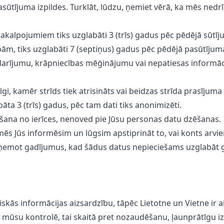
ūtījuma izpildes. Turklāt, lūdzu, ņemiet vērā, ka mēs nedr
 pakalpojumiem tiks uzglabāti 3 (trīs) gadus pēc pēdējā sūtī
ībām, tiks uzglabāti 7 (septiņus) gadus pēc pēdējā pasūtīj
rījumu, krāpniecības mēģinājumu vai nepatiesas informācij
 ilgi, kamēr strīds tiek atrisināts vai beidzas strīda prasījum
āta 3 (trīs) gadus, pēc tam dati tiks anonimizēti.
ēšana no ierīces, nenoved pie Jūsu personas datu dzēšanas.
s, mēs Jūs informēsim un lūgsim apstiprināt to, vai konts arvi
 izņemot gadījumus, kad šādus datus nepieciešams uzglabāt 
kās informācijas aizsardzību, tāpēc Lietotne un Vietne ir ai
av mūsu kontrolē, tai skaitā pret nozaudēšanu, ļaunprātīgu