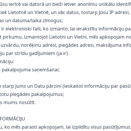
oti Jūsu ierīcē vai datorā un bieži ietver anonīmu unikālu identi
notiek Lietotnē un Vietnē, un vāc datus, tostarp Jūsu IP adre
pas un datuma/laika zīmogus;
ir elektroniski faili, ko izmanto, lai ierakstītu informāciju pa
kt pirkumu, izmantojot Lietotni un Vietni, mēs apkopojam no
 uzvārdu, norēķinu adresi, piegādes adresi, maksājuma info
u par strīdu gadījumiem (ja ir).
āciju:
ktos pakalpojuma saņemšanai;
 starp Jums un Datu pārzini (ieskaitot informāciju par pasū
mantotu piegādes pakalpojumus;
ies mums nosūtīt.
NFORMĀCIJU
ko mēs parasti apkopojam, lai izpildītu visus pasūtījumus, ka