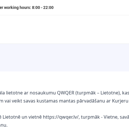
er working hours: 8:00 - 22:00
itāla lietotne ar nosaukumu QWQER (turpmāk – Lietotne), kas
 vai veikt savas kustamas mantas pārvadāšanu ar Kurjeru p
tē Lietotnē un vietnē https://qwqer.lv/, turpmāk - Vietne, 
anu.