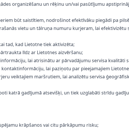
gādes organizēšanu un rēķinu un/vai pasūtījumu apstiprin
eriem būt saistītiem, nodrošinot efektīvāku piegādi pa pilsē
rašanās vietu un tālruņa numuru kurjeram, lai efektivizētu
kai tad, kad Lietotne tiek aktivizēta;
pārtraukta līdz ar Lietotnes aizvēršanu;
nformāciju, lai atrisinātu ar pārvadājumu servisa kvalitāti s
 kontaktinformāciju, lai paziņotu par pieejamajiem Lietotn
urjeru veiktajiem maršrutiem, lai analizētu servisa ģeogrāf
kopoti katrā gadījumā atsevišķi, un tiek uzglabāti strīdu gad
iespējamu krāpšanos vai citu pārkāpumu risku;