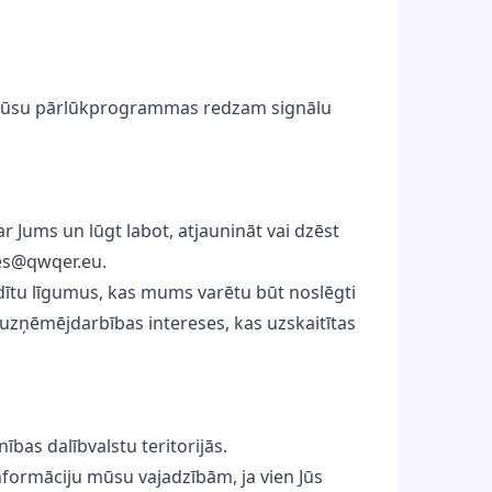
o Jūsu pārlūkprogrammas redzam signālu
ar Jums un lūgt labot, atjaunināt vai dzēst
es@qwqer.eu
.
ildītu līgumus, kas mums varētu būt noslēgti
s uzņēmējdarbības intereses, kas uzskaitītas
bas dalībvalstu teritorijās.
informāciju mūsu vajadzībām, ja vien Jūs