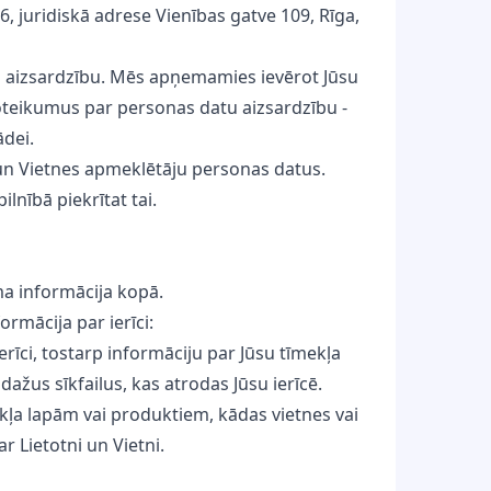
, juridiskā adrese Vienības gatve 109, Rīga,
u aizsardzību. Mēs apņemamies ievērot Jūsu
oteikumus par personas datu aizsardzību -
ādei.
s un Vietnes apmeklētāju personas datus.
ilnībā piekrītat tai.
uma informācija kopā.
mācija par ierīci:
rīci, tostarp informāciju par Jūsu tīmekļa
ažus sīkfailus, kas atrodas Jūsu ierīcē.
ekļa lapām vai produktiem, kādas vietnes vai
r Lietotni un Vietni.