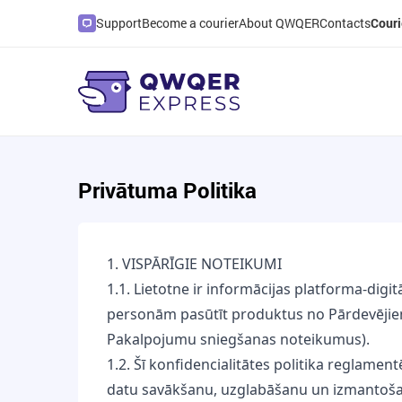
Support
Become a courier
About QWQER
Contacts
Couri
Privātuma Politika
1. VISPĀRĪGIE NOTEIKUMI
1.1. Lietotne ir informācijas platforma-dig
personām pasūtīt produktus no Pārdevējiem
Pakalpojumu sniegšanas noteikumus).
1.2. Šī konfidencialitātes politika reglamen
datu savākšanu, uzglabāšanu un izmantoš