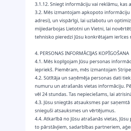
3.1.12. Sniegt informāciju vai reklāmu, kas
3.2. Mēs izmantojam apkopoto informāciju p
adresi), un vispārīgi, lai uzlabotu un optim
mijiedarbojas Lietotni un Vietni, lai novē
tehnisko pieredzi Jūsu konkrētajam ierīce
4. PERSONAS INFORMĀCIJAS KOPĪGOŠANA
4.1. Mēs kopīgojam Jūsu personas informāci
iepriekš. Piemēram, mēs izmantojam Stripe 
4.2. Sūtītāja un saņēmēja personas dati tiek 
numuru un atrašanās vietas informāciju. P
vēl 24 stundas. Tas nepieciešams, lai atris
4.3. Jūsu sniegtās atsauksmes par saņemtā s
snieguši atsauksmes un vērtējumus.
4.4. Atkarībā no Jūsu atrašanās vietas, J
to pārstāvjiem, sadarbības partneriem, a