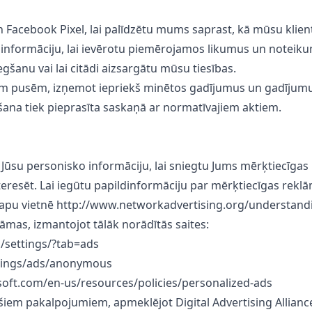
 Facebook Pixel, lai palīdzētu mums saprast, kā mūsu klienti
informāciju, lai ievērotu piemērojamos likumus un noteikumu
gšanu vai lai citādi aizsargātu mūsu tiesības.
ajām pusēm, izņemot iepriekš minētos gadījumus un gadījum
aušana tiek pieprasīta saskaņā ar normatīvajiem aktiem.
 Jūsu personisko informāciju, lai sniegtu Jums mērķtiecīga
eresēt. Lai iegūtu papildinformāciju par mērķtiecīgas reklā
šo lapu vietnē http://www.networkadvertising.org/understan
klāmas, izmantojot tālāk norādītās saites:
/settings/?tab=ads
ttings/ads/anonymous
rosoft.com/en-us/resources/policies/personalized-ads
m šiem pakalpojumiem, apmeklējot Digital Advertising Allianc