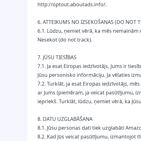
http://optout.aboutads.info/.
6. ATTEIKUMS NO IZSEKOŠANAS (DO NOT T
6.1. Lūdzu, ņemiet vērā, ka mēs nemainām
Nesekot (do not track).
7. JŪSU TIESĪBAS
7.1. Ja esat Eiropas iedzīvotājs, Jums ir tie
Jūsu personisko informāciju. Ja vēlaties izm
7.2. Turklāt, ja esat Eiropas iedzīvotājs, 
ar Jums (piemēram, ja veicat pasūtījumu, izm
iepriekš. Turklāt, lūdzu, ņemiet vērā, ka Jūs
8. DATU UZGLABĀŠANA
8.1. Jūsu personas dati tiek uzglabāti Amazo
8.2. Kad Jūs veicat pasūtījumu, izmantojot 