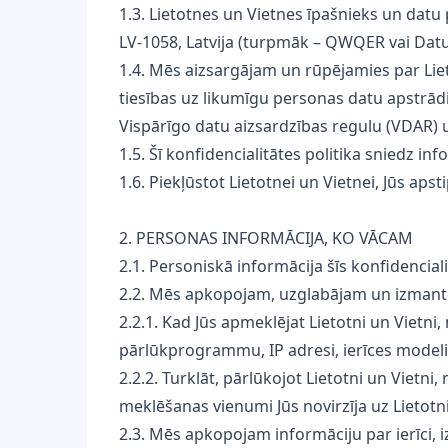
1.3. Lietotnes un Vietnes īpašnieks un datu
LV-1058, Latvija (turpmāk – QWQER vai Datu 
1.4. Mēs aizsargājam un rūpējamies par Li
tiesības uz likumīgu personas datu apstrād
Vispārīgo datu aizsardzības regulu (VDAR) u
1.5. Šī konfidencialitātes politika sniedz i
1.6. Piekļūstot Lietotnei un Vietnei, Jūs apsti
2. PERSONAS INFORMĀCIJA, KO VĀCAM
2.1. Personiskā informācija šīs konfidenciali
2.2. Mēs apkopojam, uzglabājam un izmanto
2.2.1. Kad Jūs apmeklējat Lietotni un Vietni
pārlūkprogrammu, IP adresi, ierīces modeli, 
2.2.2. Turklāt, pārlūkojot Lietotni un Viet
meklēšanas vienumi Jūs novirzīja uz Lietotni 
2.3. Mēs apkopojam informāciju par ierīci, 