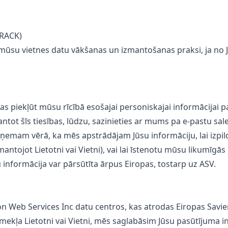
RACK)
 mūsu vietnes datu vākšanas un izmantošanas praksi, ja n
sības piekļūt mūsu rīcībā esošajai personiskajai informācijai p
antot šīs tiesības, lūdzu, sazinieties ar mums pa e-pastu
sal
mēs ņemam vērā, ka mēs apstrādājam Jūsu informāciju, lai izp
antojot Lietotni vai Vietni), vai lai īstenotu mūsu likumīgā
u informācija var pārsūtīta ārpus Eiropas, tostarp uz ASV.
n Web Services Inc datu centros, kas atrodas Eiropas Savienī
tīmekļa Lietotni vai Vietni, mēs saglabāsim Jūsu pasūtījuma 