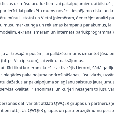
 attiecas uz mūsu produktiem vai pakalpojumiem, atbilstoši
ar ierīci, lai palīdzētu mums novērst iespējamo risku un k
izētu mūsu Lietotni un Vietni (piemēram, ģenerējot analīzi p
rtētu mūsu mārketinga un reklāmas kampaņu panākumus, lai 
s modelim, ekrāna izmēram un interneta pārlūkprogrammai)
ju ar trešajām pusēm, lai palīdzētu mums izmantot Jūsu per
(https://stripe.com), lai veiktu maksājumus.
atklāti tikai kurjeram, kurš ir aktivizējis Lietotni; šādā gad
ēc piegādes pakalpojuma nodrošināšanas, Jūsu vārds, uzvā
inātu dažādus ar pakalpojuma sniegšanu saistītus jautājumus
ervisa kvalitāti ir anonīmas, un kurjeri nesaņem to Jūsu vā
ūsu personas dati var tikt atklāti QWQER grupas un partne
ģentiem utt.). Uz QWQER grupas un partneruzņēmumu perso