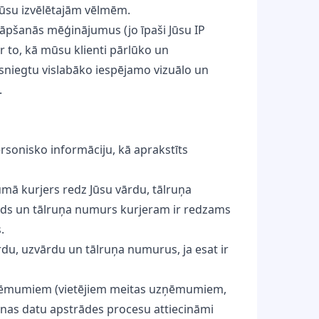
 Jūsu izvēlētajām vēlmēm.
rāpšanās mēģinājumus (jo īpaši Jūsu IP
ar to, kā mūsu klienti pārlūko un
sniegtu vislabāko iespējamo vizuālo un
.
sonisko informāciju, kā aprakstīts
ījumā kurjers redz Jūsu vārdu, tālruņa
rds un tālruņa numurs kurjeram ir redzams
.
rdu, uzvārdu un tālruņa numurus, ja esat ir
ruzņēmumiem (vietējiem meitas uzņēmumiem,
nas datu apstrādes procesu attiecināmi