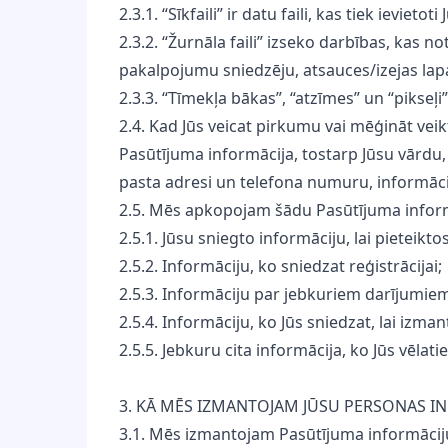
2.3.1. “Sīkfaili” ir datu faili, kas tiek ieviet
2.3.2. “Žurnāla faili” izseko darbības, kas 
pakalpojumu sniedzēju, atsauces/izejas la
2.3.3. “Tīmekļa bākas”, “atzīmes” un “pikseļi” 
2.4. Kad Jūs veicat pirkumu vai mēģināt vei
Pasūtījuma informācija, tostarp Jūsu vārdu,
pasta adresi un telefona numuru, informācij
2.5. Mēs apkopojam šādu Pasūtījuma inform
2.5.1. Jūsu sniegto informāciju, lai pietei
2.5.2. Informāciju, ko sniedzat reģistrācijai;
2.5.3. Informāciju par jebkuriem darījumiem
2.5.4. Informāciju, ko Jūs sniedzat, lai iz
2.5.5. Jebkuru cita informācija, ko Jūs vēlat
3. KĀ MĒS IZMANTOJAM JŪSU PERSONAS I
3.1. Mēs izmantojam Pasūtījuma informāciju, 