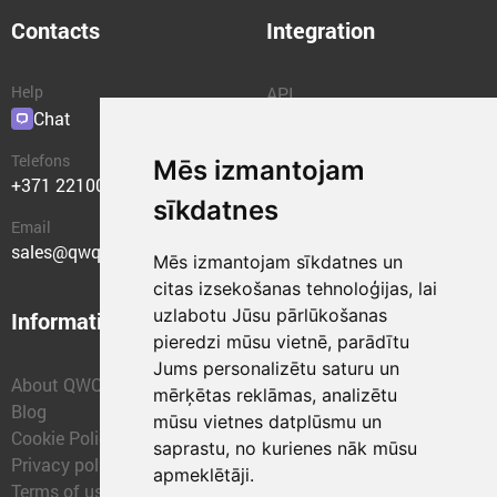
Contacts
Integration
Help
API
Chat
Plugins
Telefons
Mēs izmantojam
+371 22100400
sīkdatnes
Email
sales@qwqer.eu
Mēs izmantojam sīkdatnes un
citas izsekošanas tehnoloģijas, lai
uzlabotu Jūsu pārlūkošanas
Information
Structural units
pieredzi mūsu vietnē, parādītu
Jums personalizētu saturu un
About QWQER
QWQER Express
mērķētas reklāmas, analizētu
Blog
QWQER PRO Global
mūsu vietnes datplūsmu un
Cookie Policy
Forwarding
saprastu, no kurienes nāk mūsu
Privacy policy
QWQER Storages
apmeklētāji.
Terms of use
QWQER Development