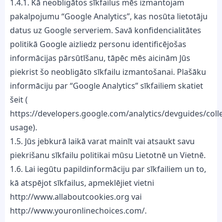
1.4.1. Kā neobligātos sīkfailus mēs izmantojam
pakalpojumu “Google Analytics”, kas nosūta lietotāju
datus uz Google serveriem. Savā konfidencialitātes
politikā Google aizliedz personu identificējošas
informācijas pārsūtīšanu, tāpēc mēs aicinām Jūs
piekrist šo neobligāto sīkfailu izmantošanai. Plašāku
informāciju par “Google Analytics” sīkfailiem skatiet
šeit (
https://developers.google.com/analytics/devguides/colle
usage).
1.5. Jūs jebkurā laikā varat mainīt vai atsaukt savu
piekrišanu sīkfailu politikai mūsu Lietotnē un Vietnē.
1.6. Lai iegūtu papildinformāciju par sīkfailiem un to,
kā atspējot sīkfailus, apmeklējiet vietni
http://www.allaboutcookies.org vai
http://www.youronlinechoices.com/.