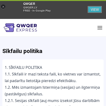
QWQER
×
QWQER.LV
VIEW
FREE - In Google Play
Sīkfailu politika
1. SĪKFAILU POLITIKA
1.1. Sīkfaili ir mazi teksta faili, ko vietnes var izmantot,
lai padarītu lietotāja pieredzi efektīvāku.
1.2. Mēs izmantojam īstermiņa (sesijas) un ilgtermiņa
(pastāvīgus) sīkfailus.
1.2.1. Sesijas sīkfaili ļauj mums izsekot Jūsu darbībām