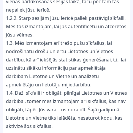
vienas pārlūkošanas sesijas laikā, taču pēc tam tās
nepaliek Jūsu ierīcē.
1.2.2. Starp sesijām Jūsu ierīcē paliek pastāvīgi sīkfaili.
Mēs tos izmantojam, lai Jūs autentificētu un atcerētos
Jūsu vēlmes.
1.3. Mēs izmantojam arī trešo pušu sīkfailus, lai
nodrošinātu drošu un ērtu Lietotnes un Vietnes
darbību, kā arī iekšējās statistikas ģenerēšanai, t.i., lai
uzzinātu sīkāku informāciju par apmeklētāja
darbībām Lietotnē un Vietnē un analizētu
apmeklētāju un lietotāju mijiedarbību.
1.4. Daži sīkfaili ir obligāti pilnīgai Lietotnes un Vietnes
darbībai, tomēr mēs izmantojam arī sīkfailus, kas nav
obligāti, tāpēc Jūs varat tos noraidīt. Šajā gadījumā
Lietotne un Vietne tiks ielādēta, nesaturot kodu, kas
aktivizē šos sīkfailus.