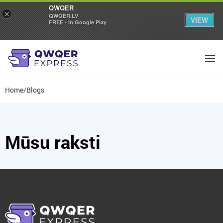
QWQER
×
QWQER.LV
VIEW
FREE - In Google Play
Home
/
Blogs
Mūsu raksti