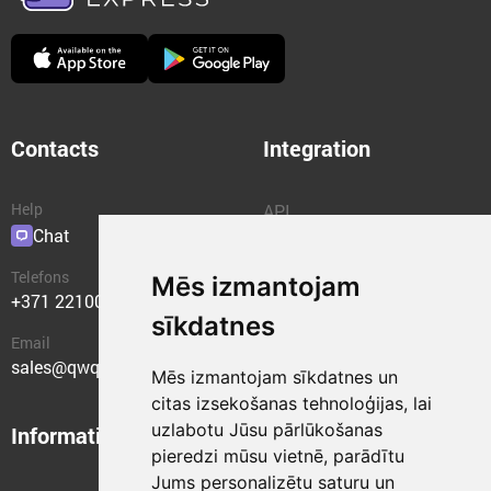
Contacts
Integration
Help
API
Chat
Plugins
Telefons
Mēs izmantojam
+371 22100400
sīkdatnes
Email
sales@qwqer.eu
Mēs izmantojam sīkdatnes un
citas izsekošanas tehnoloģijas, lai
uzlabotu Jūsu pārlūkošanas
Information
Structural units
pieredzi mūsu vietnē, parādītu
Jums personalizētu saturu un