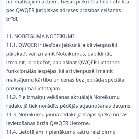
normatīvajiem aktiem. Tiesas piekritība tiek noteikta
pēc QWQER juridiskās adreses prasības celšanas
brīdī.
11. NOBEIGUMA NOTEIKUMI
11.1. QWQER ir tiesības jebkurā laikā vienpusēji
pārskatīt vai izmainīt Noteikumus, papildināt,
izmainīt, ierobežot, paplašināt QWQER Lietotnes
funkcionālās iespējas, kā arī vienpusēji mainīt
maksājumu kārtību un cenas bez jebkāda speciāla
paziņojuma Lietotājam.
11.2. Pie izmaiņu veikšanas aktuālajā Noteikumu
redakcijā tiek norādīts pēdējās atjaunošanas datums.
11.3. Noteikumu jaunā redakcija stājas spēkā no tās
ievietošanas brīža QWQER Lietotnē.
11.4. Lietotājam ir pienākums katru reizi pirms