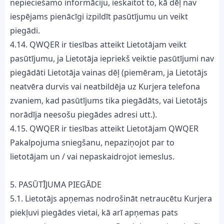
nepieciešamo informāciju, ieskaitot to, kā dēļ nav
iespējams pienācīgi izpildīt pasūtījumu un veikt
piegādi.
4.14. QWQER ir tiesības atteikt Lietotājam veikt
pasūtījumu, ja Lietotāja iepriekš veiktie pasūtījumi nav
piegādāti Lietotāja vainas dēļ (piemēram, ja Lietotājs
neatvēra durvis vai neatbildēja uz Kurjera telefona
zvaniem, kad pasūtījums tika piegādāts, vai Lietotājs
norādīja neesošu piegādes adresi utt.).
4.15. QWQER ir tiesības atteikt Lietotājam QWQER
Pakalpojuma sniegšanu, nepaziņojot par to
lietotājam un / vai nepaskaidrojot iemeslus.
5. PASŪTĪJUMA PIEGĀDE
5.1. Lietotājs apņemas nodrošināt netraucētu Kurjera
piekļuvi piegādes vietai, kā arī apņemas pats