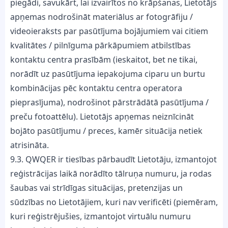
piegādi, savukārt, lai izvairītos no krāpšanas, Lietotājs
apņemas nodrošināt materiālus ar fotogrāfiju /
videoieraksts par pasūtījuma bojājumiem vai citiem
kvalitātes / pilnīguma pārkāpumiem atbilstības
kontaktu centra prasībām (ieskaitot, bet ne tikai,
norādīt uz pasūtījuma iepakojuma ciparu un burtu
kombinācijas pēc kontaktu centra operatora
pieprasījuma), nodrošinot pārstrādātā pasūtījuma /
preču fotoattēlu). Lietotājs apņemas neiznīcināt
bojāto pasūtījumu / preces, kamēr situācija netiek
atrisināta.
9.3. QWQER ir tiesības pārbaudīt Lietotāju, izmantojot
reģistrācijas laikā norādīto tālruņa numuru, ja rodas
šaubas vai strīdīgas situācijas, pretenzijas un
sūdzības no Lietotājiem, kuri nav verificēti (piemēram,
kuri reģistrējušies, izmantojot virtuālu numuru