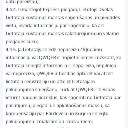
datu pareizību);
4.4.4. Izmantojot Express piegādi, Lietotājs izvēlas
Lietotāja kustamas mantas saņemšanas un piegādes
vietu, ievada informāciju par saņēmēju, kā arī
Lietotāja kustamas mantas raksturojumu un vēlamo
piegādes laiku;
4.4.5. Ja Lietotājs sniedz nepareizu / kļūdainu
informāciju vai QWQER ir nopietni iemesli uzskatīt, ka
Lietotāja sniegtā informācija ir nepareiza, nepilnīga
vai neprecīza, QWQER ir tiesības apturēt vai atcelt
lietotāja reģistrāciju un atteikt Lietotājam
pakalpojuma sniegšanu. Turklāt QWQER ir tiesības
ieturēt naudas līdzekļus, kas saņemti no Lietotāja par
pasūtījumu, piegādi un apkalpošanas maksu, kā
kompensāciju par Pārdevēja un Kurjera sniegto
pakalpojumu izmaksām un izdevumiem;