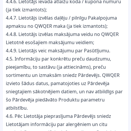
4.4.6. Lietotājs ievada atlaižu koda / kupona numuru
(ja tiek izmantots);
4.4.7. Lietotājs izvēlas daļēju / pilnīgu Pakalpojuma
apmaksu no QWQER maka (ja tiek izmantots);
4.4.8. Lietotājs izvēlas maksājuma veidu no QWQER
Lietotnē esošajiem maksājumu veidiem;
4.4.9. Lietotājs veic maksājumu par Pasūtījumu.
4.5. Informāciju par konkrētu preču daudzumu,
pieejamību, to sastāvu (ja attiecināms), preču
sortimentu un izmaksām sniedz Pārdevējs. QWQER
izvieto šādus datus, pamatojoties uz Pārdevēja
sniegtajiem sākotnējiem datiem, un nav atbildīgs par
šo Pārdevēja piedāvāto Produktu parametru
atbilstību.
4.6. Pēc Lietotāja pieprasījuma Pārdevējs sniedz
Lietotājam informāciju par alergēniem un citu