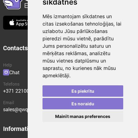
sīkdatnes
Mēs izmantojam sīkdatnes un
citas izsekošanas tehnoloģijas, lai
uzlabotu Jūsu pārlūkošanas
pieredzi mūsu vietnē, parādītu
Jums personalizētu saturu un
Contacts
Integration
mērķētas reklāmas, analizētu
mūsu vietnes datplūsmu un
Help
API
saprastu, no kurienes nāk mūsu
Chat
Plugins
apmeklētāji.
Telefons
+371 22100400
Es piekrītu
Email
Es noraidu
sales@qwqer.eu
Mainīt manas preferences
Information
Structural units