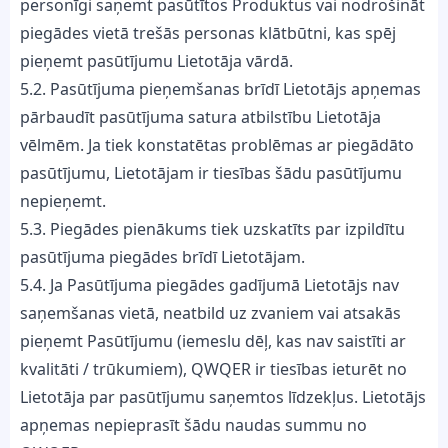
personīgi saņemt pasūtītos Produktus vai nodrošināt
piegādes vietā trešās personas klātbūtni, kas spēj
pieņemt pasūtījumu Lietotāja vārdā.
5.2. Pasūtījuma pieņemšanas brīdī Lietotājs apņemas
pārbaudīt pasūtījuma satura atbilstību Lietotāja
vēlmēm. Ja tiek konstatētas problēmas ar piegādāto
pasūtījumu, Lietotājam ir tiesības šādu pasūtījumu
nepieņemt.
5.3. Piegādes pienākums tiek uzskatīts par izpildītu
pasūtījuma piegādes brīdī Lietotājam.
5.4. Ja Pasūtījuma piegādes gadījumā Lietotājs nav
saņemšanas vietā, neatbild uz zvaniem vai atsakās
pieņemt Pasūtījumu (iemeslu dēļ, kas nav saistīti ar
kvalitāti / trūkumiem), QWQER ir tiesības ieturēt no
Lietotāja par pasūtījumu saņemtos līdzekļus. Lietotājs
apņemas nepieprasīt šādu naudas summu no