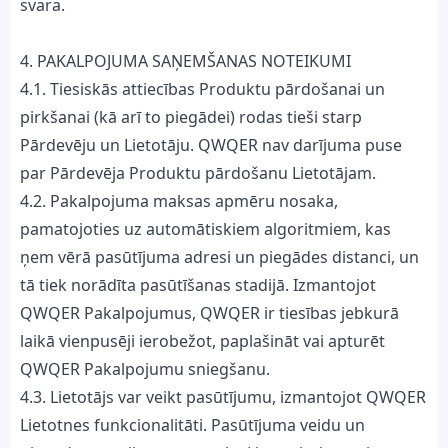
svara.
4. PAKALPOJUMA SAŅEMŠANAS NOTEIKUMI
4.1. Tiesiskās attiecības Produktu pārdošanai un
pirkšanai (kā arī to piegādei) rodas tieši starp
Pārdevēju un Lietotāju. QWQER nav darījuma puse
par Pārdevēja Produktu pārdošanu Lietotājam.
4.2. Pakalpojuma maksas apmēru nosaka,
pamatojoties uz automātiskiem algoritmiem, kas
ņem vērā pasūtījuma adresi un piegādes distanci, un
tā tiek norādīta pasūtīšanas stadijā. Izmantojot
QWQER Pakalpojumus, QWQER ir tiesības jebkurā
laikā vienpusēji ierobežot, paplašināt vai apturēt
QWQER Pakalpojumu sniegšanu.
4.3. Lietotājs var veikt pasūtījumu, izmantojot QWQER
Lietotnes funkcionalitāti. Pasūtījuma veidu un