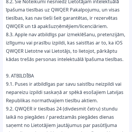
8.2. Šie Noteikumi nesniedz Lietotājam intelektuālā
īpašuma tiesības uz QWQER Pakalpojumu, un visas
tiesības, kas nav tieši šeit garantētas, ir rezervētas
QWQER un tā apakšuzņēmējiem/licenciāriem.
8.3. Apple nav atbildīgs par izmeklēšanu, pretenzijām,
izlīgumu vai prasību izpildi, kas saistītas ar to, ka iOS
QWQER Lietotne vai Lietotājs, to lietojot, pārkāptu
kādas trešās personas intelektuālā īpašuma tiesības.
9. ATBILDĪBA
9.1. Puses ir atbildīgas par savu saistību neizpildi vai
nepareizu izpildi saskaņā ar spēkā esošajiem Latvijas
Republikas normatīvajiem tiesību aktiem.
9.2. QWQER ir tiesības 24 (divdesmit četru) stundu
laikā no piegādes / paredzamās piegādes dienas
saņemt no Lietotājiem jautājumus par pasūtījuma