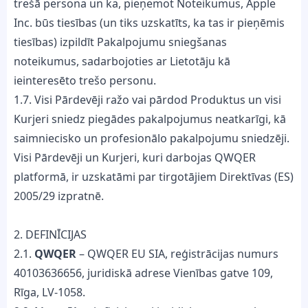
trešā persona un ka, pieņemot Noteikumus, Apple
Inc. būs tiesības (un tiks uzskatīts, ka tas ir pieņēmis
tiesības) izpildīt Pakalpojumu sniegšanas
noteikumus, sadarbojoties ar Lietotāju kā
ieinteresēto trešo personu.
1.7. Visi Pārdevēji ražo vai pārdod Produktus un visi
Kurjeri sniedz piegādes pakalpojumus neatkarīgi, kā
saimniecisko un profesionālo pakalpojumu sniedzēji.
Visi Pārdevēji un Kurjeri, kuri darbojas QWQER
platformā, ir uzskatāmi par tirgotājiem Direktīvas (ES)
2005/29 izpratnē.
2. DEFINĪCIJAS
2.1.
QWQER
– QWQER EU SIA, reģistrācijas numurs
40103636656, juridiskā adrese Vienības gatve 109,
Rīga, LV-1058.