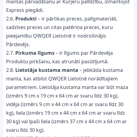
mantas pārvadāšanu ar Kurjeru palīdzību, izmantojot
Express piegādi.
2.6.
Produkti
– ir pārtikas preces, palīgmateriāli,
sadzīves preces un citas patēriņa preces, kuru
pieejamību QWQER Lietotnē ir nodrošinājis
Pārdevējs.
2.7.
Pirkuma līgums
– ir līgums par Pārdevēja
Produktu pirkšanu, kas atrunāti pasūtījumā.
2.8.
Lietotāja kustama manta
– jebkāda kustama
manta, kas atbilst QWQER Lietotnē norādītajiem
parametriem. Lietotāja kustama manta var būt maza
(izmērs 9 cm x 19 cm x 64 cm ar svaru līdz 30 kg),
vidēja (izmērs 9 cm x 44 cm x 64 cm ar svaru līdz 30
kg), liela (izmērs 19 cm x 44 cm x 64 cm ar svaru līdz
30 kg) vai īpaši liela (izmērs 37 cm x 44 cm x 64 cm ar
svaru līdz 30 kg).