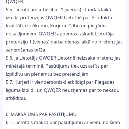
QWQER.
5.5. Lietotājam ir tiesības 1 (vienas) stundas laikā
izteikt pretenzijas QWQER Lietotnē par Produktu
kvalitāti, iztrūkumu, Kurjera rīcību un piegādes
nosacījumiem. QWQER apņemas izskatīt Lietotāja
pretenziju 1 (vienas) darba dienas laikā no pretenzijas
saņemšanas brīža.
5.6. Ja Lietotājs QWQER Lietotnē neizsaka pretenzijas
minētajā termiņā, Pasūtījums tiek uzskatīts par
izpildītu un pieņemtu bez pretenzijām.
5.7. Kurjeri ir vienpersoniski atbildīgi par Piegādes
līguma izpildi, un QWQER neuzņemas par to nekādu
atbildību.
6. MAKSĀJUMS PAR PASŪTĪJUMU
6.1. Lietotājs maksā par pasūtījumu ar vienu no šiem