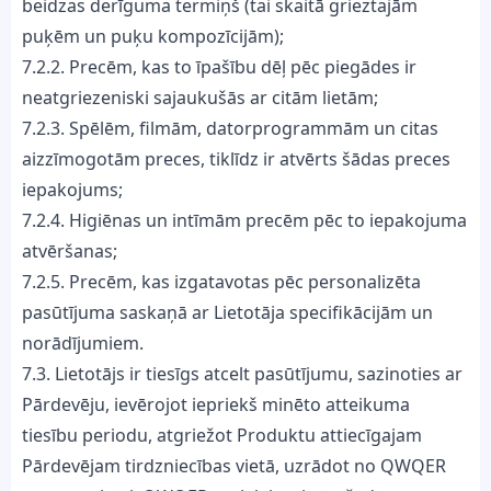
beidzas derīguma termiņš (tai skaitā grieztajām
puķēm un puķu kompozīcijām);
7.2.2. Precēm, kas to īpašību dēļ pēc piegādes ir
neatgriezeniski sajaukušās ar citām lietām;
7.2.3. Spēlēm, filmām, datorprogrammām un citas
aizzīmogotām preces, tiklīdz ir atvērts šādas preces
iepakojums;
7.2.4. Higiēnas un intīmām precēm pēc to iepakojuma
atvēršanas;
7.2.5. Precēm, kas izgatavotas pēc personalizēta
pasūtījuma saskaņā ar Lietotāja specifikācijām un
norādījumiem.
7.3. Lietotājs ir tiesīgs atcelt pasūtījumu, sazinoties ar
Pārdevēju, ievērojot iepriekš minēto atteikuma
tiesību periodu, atgriežot Produktu attiecīgajam
Pārdevējam tirdzniecības vietā, uzrādot no QWQER