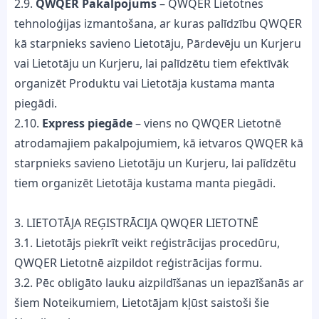
2.9.
QWQER Pakalpojums
– QWQER Lietotnes
tehnoloģijas izmantošana, ar kuras palīdzību QWQER
kā starpnieks savieno Lietotāju, Pārdevēju un Kurjeru
vai Lietotāju un Kurjeru, lai palīdzētu tiem efektīvāk
organizēt Produktu vai Lietotāja kustama manta
piegādi.
2.10.
Express piegāde
– viens no QWQER Lietotnē
atrodamajiem pakalpojumiem, kā ietvaros QWQER kā
starpnieks savieno Lietotāju un Kurjeru, lai palīdzētu
tiem organizēt Lietotāja kustama manta piegādi.
3. LIETOTĀJA REĢISTRĀCIJA QWQER LIETOTNĒ
3.1. Lietotājs piekrīt veikt reģistrācijas procedūru,
QWQER Lietotnē aizpildot reģistrācijas formu.
3.2. Pēc obligāto lauku aizpildīšanas un iepazīšanās ar
šiem Noteikumiem, Lietotājam kļūst saistoši šie