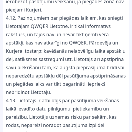
ierobežot pasūtījumu veikšanu, ja piegādes zonā nav
pieejami Kurjeri.
4.12. Paziņojumiem par piegādes laikiem, kas sniegti
Lietotājam QWQER Lietotnē, ir tikai informatīvs
raksturs, un tajos nav un nevar tikt ņemti vērā
apstākļi, kas nav atkarīgi no QWQER, Pārdevēja un
Kurjera, tostarp: kavēšanās nelabvēlīgu laika apstākļu
dēļ, satiksmes sastrēgumi utt. Lietotājs arī apstiprina
savu piekrišanu tam, ka augsta pieprasījuma brīdī vai
neparedzētu apstākļu dēļ pasūtījuma apstiprināšanas
un piegādes laiks var tikt pagarināti, iepriekš
nebrīdinot Lietotāju.
4.13. Lietotājs ir atbildīgs par pasūtījuma veikšanas
laikā ievadīto datu pilnīgumu, pietiekamību un
pareizību. Lietotājs uzņemas risku par sekām, kas
rodas, nepareizi norādot pasūtījuma izpildei