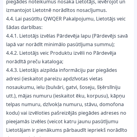
piegādes noteikumus nosaka Lietotājs, ievērojot un
izmantojot Lietotnē norādītos nosacījumus.
4.4. Lai pasūtītu QWQER Pakalpojumu, Lietotājs veic
šādas darbības:
4.4.1. Lietotājs izvēlas Pārdevēja lapu (Pārdevējs savā
lapā var norādīt minimālo pasūtījuma summu);
4.4.2. Lietotājs veic Produktu izvēli no Pārdevēja
norādītā preču kataloga;
4.4.3. Lietotājs aizpilda informāciju par piegādes
adresi (ieskaitot pareizu apdzīvotas vietas
nosaukumu, ielu (bulvāri, gatvi, šoseju, šķērslīniju
utt.), mājas numuru (ieskaitot ēku, korpusu), kāpņu
telpas numuru, dzīvokļa numuru, stāvu, domofona
kodu) vai izvēloties pašreizējās piegādes adreses no
pieejamās izvēles (veicot katru jaunu pasūtījumu
Lietotājam ir pienākums pārbaudīt iepriekš norādīto