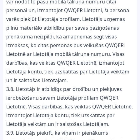
var nodot to pašu mobilā tālruņa numuru citai
personai un, izmantojot QWQER Lietotni, šī persona
varēs piekļūt Lietotāja profilam. Lietotājs uzņemas
pilnu materiālo atbildību par savas paziņošanas
pienākuma neizpildi, kā arī apņemas segt visas
izmaksas, ko citas personas būs veikušas QWQER
Lietotnē ar Lietotāja mobilā tālruņa numuru. Visas
darbības, kas veiktas QWQER Lietotnē, izmantojot
Lietotāja kontu, tiek uzskatītas par Lietotāja veiktām
un ir saistošas Lietotājam.
3.8. Lietotājs ir atbildīgs par drošību un piekļuves
ierobežošanu savam Lietotāja profilam QWQER
Lietotnē. Visas darbības, kas veiktas QWQER Lietotnē,
izmantojot Lietotāja kontu, tiek uzskatītas par
Lietotāja veiktām un ir saistošas Lietotājam.
3.9. Lietotājs piekrīt, ka viņam ir pienākums