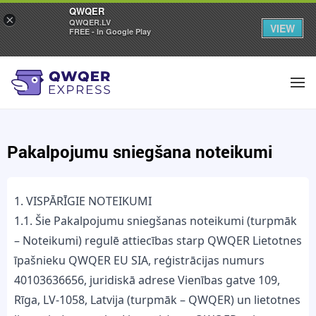
QWQER
×
QWQER.LV
VIEW
FREE - In Google Play
Pakalpojumu sniegšana noteikumi
1. VISPĀRĪGIE NOTEIKUMI
1.1. Šie Pakalpojumu sniegšanas noteikumi (turpmāk
– Noteikumi) regulē attiecības starp QWQER Lietotnes
īpašnieku QWQER EU SIA, reģistrācijas numurs
40103636656, juridiskā adrese Vienības gatve 109,
Rīga, LV-1058, Latvija (turpmāk – QWQER) un lietotnes