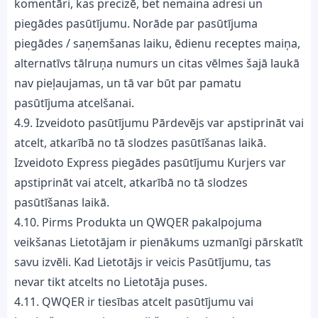
komentāri, kas precizē, bet nemaina adresi un
piegādes pasūtījumu. Norāde par pasūtījuma
piegādes / saņemšanas laiku, ēdienu receptes maiņa,
alternatīvs tālruņa numurs un citas vēlmes šajā laukā
nav pieļaujamas, un tā var būt par pamatu
pasūtījuma atcelšanai.
4.9. Izveidoto pasūtījumu Pārdevējs var apstiprināt vai
atcelt, atkarībā no tā slodzes pasūtīšanas laikā.
Izveidoto Express piegādes pasūtījumu Kurjers var
apstiprināt vai atcelt, atkarībā no tā slodzes
pasūtīšanas laikā.
4.10. Pirms Produkta un QWQER pakalpojuma
veikšanas Lietotājam ir pienākums uzmanīgi pārskatīt
savu izvēli. Kad Lietotājs ir veicis Pasūtījumu, tas
nevar tikt atcelts no Lietotāja puses.
4.11. QWQER ir tiesības atcelt pasūtījumu vai