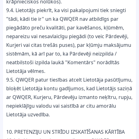
krāpnieciskos nolūkos).
9.4. Lietotājs piekrīt, ka visi pakalpojumi tiek sniegti
"tādi, kādi tie ir" un ka QWQER nav atbildīgs par
piegādāto preču kvalitāti, par kavēšanos, kļūmēm,
nepareizu vai nesavlaicīgu piegādi (to veic Pārdevēji,
Kurjeri vai citas trešās puses), par kļūmju maksājumu
sistēmām, kā arī par to, ka Pārdevēji neizpilda /
neatbilstoši izpilda laukā "Komentārs" norādītās
Lietotāja vēlmes.
9.5. QWQER patur tiesības atcelt Lietotāja pasūtījumu,
bloķēt Lietotāja kontu gadījumos, kad Lietotājs saziņā
ar QWQER, Kurjeru, Pārdevēju izmanto neķītru, rupju,
nepieklājīgu valodu vai saistībā ar citu amorālu
Lietotāja uzvedība.
10. PRETENZIJU UN STRĪDU IZSKATĪŠANAS KĀRTĪBA