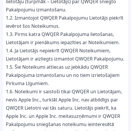
lietotāju (turpmāk – Lietotājs) par QWQER sniegto
Pakalpojumu izmantošanu.
1.2. Izmantojot QWQER Pakalpojumu Lietotājs piekrīt
ievērot šos Noteikumus.
1.3. Pirms katra QWQER Pakalpojuma lietošanas,
Lietotājam ir pienākums iepazīties ar Noteikumiem.
1.4. Ja Lietotājs nepiekrīt QWQER Noteikumiem,
Lietotājam ir aizliegts izmantot QWQER Pakalpojumu.
1.5. Šie Noteikumi attiecas uz jebkādu QWQER
Pakalpojuma izmantošanu un no tiem izrietošajiem
Pirkuma Līgumiem.
1.6. Noteikumi ir saistoši tikai QWQER un Lietotājam,
nevis Apple Inc., turklāt Apple Inc. nav atbildīgs par
QWQER Lietotni vai tās saturu. Lietotājs piekrīt, ka
Apple Inc. un Apple Inc. meitasuzņēmumi ir QWQER
Pakalpojumu sniegšanas noteikumu ieinteresētā