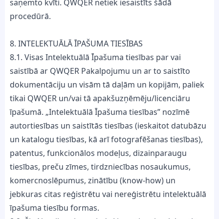
saņemto kvīti. QWQER netiek iesaistīts šādā
procedūrā.
8. INTELEKTUĀLĀ ĪPAŠUMA TIESĪBAS
8.1. Visas Intelektuālā Īpašuma tiesības par vai
saistībā ar QWQER Pakalpojumu un ar to saistīto
dokumentāciju un visām tā daļām un kopijām, paliek
tikai QWQER un/vai tā apakšuzņēmēju/licenciāru
īpašumā. „Intelektuālā Īpašuma tiesības” nozīmē
autortiesības un saistītās tiesības (ieskaitot datubāzu
un katalogu tiesības, kā arī fotografēšanas tiesības),
patentus, funkcionālos modeļus, dizainparaugu
tiesības, preču zīmes, tirdzniecības nosaukumus,
komercnoslēpumus, zinātību (know-how) un
jebkuras citas reģistrētu vai nereģistrētu intelektuālā
īpašuma tiesību formas.