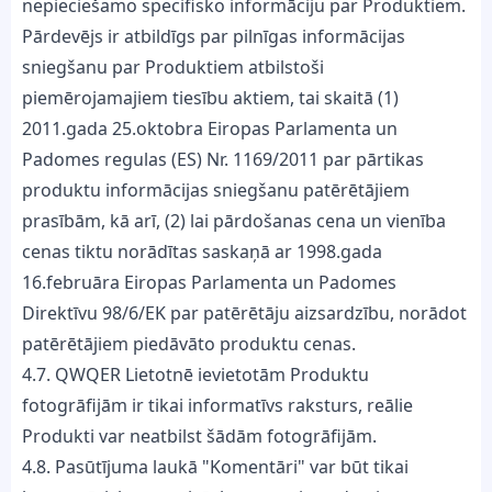
nepieciešamo specifisko informāciju par Produktiem.
Pārdevējs ir atbildīgs par pilnīgas informācijas
sniegšanu par Produktiem atbilstoši
piemērojamajiem tiesību aktiem, tai skaitā (1)
2011.gada 25.oktobra Eiropas Parlamenta un
Padomes regulas (ES) Nr. 1169/2011 par pārtikas
produktu informācijas sniegšanu patērētājiem
prasībām, kā arī, (2) lai pārdošanas cena un vienība
cenas tiktu norādītas saskaņā ar 1998.gada
16.februāra Eiropas Parlamenta un Padomes
Direktīvu 98/6/EK par patērētāju aizsardzību, norādot
patērētājiem piedāvāto produktu cenas.
4.7. QWQER Lietotnē ievietotām Produktu
fotogrāfijām ir tikai informatīvs raksturs, reālie
Produkti var neatbilst šādām fotogrāfijām.
4.8. Pasūtījuma laukā "Komentāri" var būt tikai