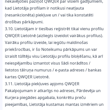
nekavējoties paziņot QWQER par visiem gadījumiem,
kad Lietotāja profilam ir notikusi neatļauta
(nesankcionēta) piekļuve un / vai tika konstatēti
drošības pārkāpumi.
3.10. Lietotājam ir tiesības reģistrēt tikai vienu profilu
QWQER Lietotnē (aizliegts izveidot vairākus profilus).
Vairāku profilu izveide, lai iegūtu maldinošas
priekšrocības, ir šo Noteikumu pārkāpums un var
izraisīt tūlītēju visu Lietotāju profilu bloķēšanu, kā arī
neiespējamību izmantot visus šādi norādītos /
lietotos tālruņa numurus / e-pasta adreses / bankas
kartes QWQER Lietotnē.
3.11. Lietotāja piekļuves apjoms QWQER
Pakalpojumam ir atkarīgs no adreses, Pārdevēja un
Kurjera piegādes apgabala, konkrētu preču
pieejamības, Lietotāja kustamas mantas izmēriem un