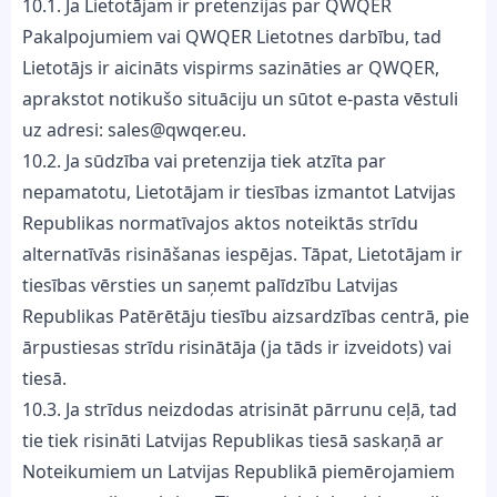
10.1. Ja Lietotājam ir pretenzijas par QWQER
Pakalpojumiem vai QWQER Lietotnes darbību, tad
Lietotājs ir aicināts vispirms sazināties ar QWQER,
aprakstot notikušo situāciju un sūtot e-pasta vēstuli
uz adresi: sales@qwqer.eu.
10.2. Ja sūdzība vai pretenzija tiek atzīta par
nepamatotu, Lietotājam ir tiesības izmantot Latvijas
Republikas normatīvajos aktos noteiktās strīdu
alternatīvās risināšanas iespējas. Tāpat, Lietotājam ir
tiesības vērsties un saņemt palīdzību Latvijas
Republikas Patērētāju tiesību aizsardzības centrā, pie
ārpustiesas strīdu risinātāja (ja tāds ir izveidots) vai
tiesā.
10.3. Ja strīdus neizdodas atrisināt pārrunu ceļā, tad
tie tiek risināti Latvijas Republikas tiesā saskaņā ar
Noteikumiem un Latvijas Republikā piemērojamiem