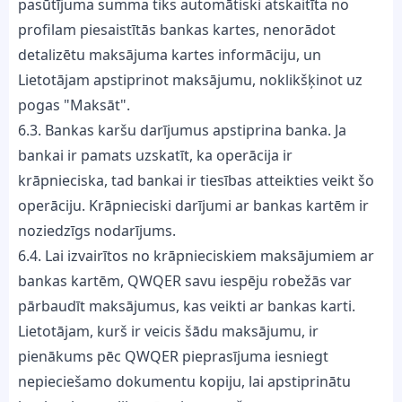
pasūtījuma summa tiks automātiski atskaitīta no
profilam piesaistītās bankas kartes, nenorādot
detalizētu maksājuma kartes informāciju, un
Lietotājam apstiprinot maksājumu, noklikšķinot uz
pogas "Maksāt".
6.3. Bankas karšu darījumus apstiprina banka. Ja
bankai ir pamats uzskatīt, ka operācija ir
krāpnieciska, tad bankai ir tiesības atteikties veikt šo
operāciju. Krāpnieciski darījumi ar bankas kartēm ir
noziedzīgs nodarījums.
6.4. Lai izvairītos no krāpnieciskiem maksājumiem ar
bankas kartēm, QWQER savu iespēju robežās var
pārbaudīt maksājumus, kas veikti ar bankas karti.
Lietotājam, kurš ir veicis šādu maksājumu, ir
pienākums pēc QWQER pieprasījuma iesniegt
nepieciešamo dokumentu kopiju, lai apstiprinātu