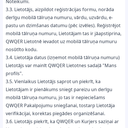
Noteikumi.
3.3. Lietotājs, aizpildot reģistrācijas formu, norāda
derīgu mobilā tālruņa numuru, vārdu, uzvārdu, e-
pastu un dzimšanas datumu (pēc izvēles). Reģistrējot
mobilā tālruņa numuru, Lietotājam tas ir jāapstiprina,
QWQER Lietotnē ievadot uz mobilā tālruņa numuru
nosūtīto kodu.
3.4. Lietotāja datus (izņemot mobilā tālruņa numuru)
Lietotājs var mainīt QWQER Lietotnes sadaļā "Mans
profils".
3.5. Vienlaikus Lietotājs saprot un piekrīt, ka
Lietotājam ir pienākums sniegt pareizu un derīgu
mobilā tālruņa numuru, jo tas ir nepieciešams
QWQER Pakalpojumu sniegšanai, tostarp Lietotāja
verifikācijai, korektas piegādes organizēšanai.
3.6. Lietotājs piekrīt, ka QWQER un Kurjers saziņai ar