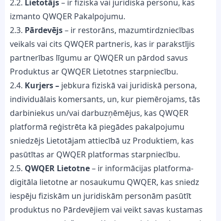
2.2.
Lietotājs
– ir fiziska vai juridiska personu, kas
izmanto QWQER Pakalpojumu.
2.3.
Pārdevējs
– ir restorāns, mazumtirdzniecības
veikals vai cits QWQER partneris, kas ir parakstījis
partnerības līgumu ar QWQER un pārdod savus
Produktus ar QWQER Lietotnes starpniecību.
2.4.
Kurjers –
jebkura fiziskā vai juridiskā persona,
individuālais komersants, un, kur piemērojams, tās
darbiniekus un/vai darbuzņēmējus, kas QWQER
platformā reģistrēta kā piegādes pakalpojumu
sniedzējs Lietotājam attiecībā uz Produktiem, kas
pasūtītas ar QWQER platformas starpniecību.
2.5.
QWQER Lietotne
– ir informācijas platforma-
digitāla lietotne ar nosaukumu QWQER, kas sniedz
iespēju fiziskām un juridiskām personām pasūtīt
produktus no Pārdevējiem vai veikt savas kustamas