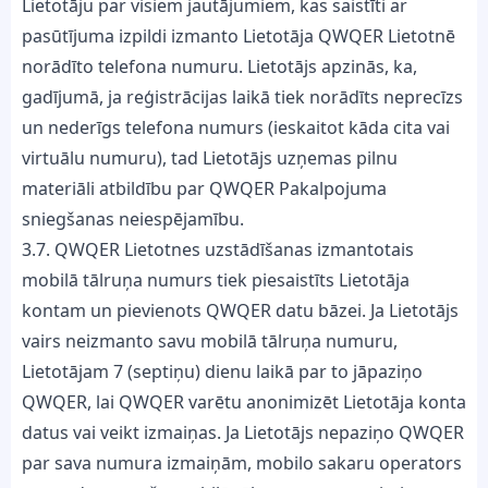
Lietotāju par visiem jautājumiem, kas saistīti ar
pasūtījuma izpildi izmanto Lietotāja QWQER Lietotnē
norādīto telefona numuru. Lietotājs apzinās, ka,
gadījumā, ja reģistrācijas laikā tiek norādīts neprecīzs
un nederīgs telefona numurs (ieskaitot kāda cita vai
virtuālu numuru), tad Lietotājs uzņemas pilnu
materiāli atbildību par QWQER Pakalpojuma
sniegšanas neiespējamību.
3.7. QWQER Lietotnes uzstādīšanas izmantotais
mobilā tālruņa numurs tiek piesaistīts Lietotāja
kontam un pievienots QWQER datu bāzei. Ja Lietotājs
vairs neizmanto savu mobilā tālruņa numuru,
Lietotājam 7 (septiņu) dienu laikā par to jāpaziņo
QWQER, lai QWQER varētu anonimizēt Lietotāja konta
datus vai veikt izmaiņas. Ja Lietotājs nepaziņo QWQER
par sava numura izmaiņām, mobilo sakaru operators