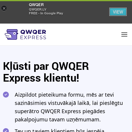
QWQER
×
QWQER.LV
VIEW
FREE - In Google Play
Kļūsti par QWQER
Express klientu!
Aizpildot pieteikuma formu, mēs ar tevi
sazināsimies vistuvākajā laikā, lai pieslēgtu
superātro QWQER Express piegādes
pakalpojumu tavam uzņēmumam.
Tev un taviem klientiem būs iespēja