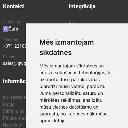
Kontakti
Integrācija
Palīdzība
API
Čats
Spraudņi
Telefons
Mēs izmantojam
+371 22100400
sīkdatnes
E-pasts
sales@qwqer.eu
Mēs izmantojam sīkdatnes un
citas izsekošanas tehnoloģijas, lai
uzlabotu Jūsu pārlūkošanas
Informācija
Struktūrvienības
pieredzi mūsu vietnē, parādītu
Jums personalizētu saturu un
Par QWQER
QWQER Express
mērķētas reklāmas, analizētu
Blogs
QWQER PRO Global
mūsu vietnes datplūsmu un
Sīkfailu politika
Forwarding
saprastu, no kurienes nāk mūsu
Privātuma politika
QWQER Storages
apmeklētāji.
Noteikumi
QWQER Development