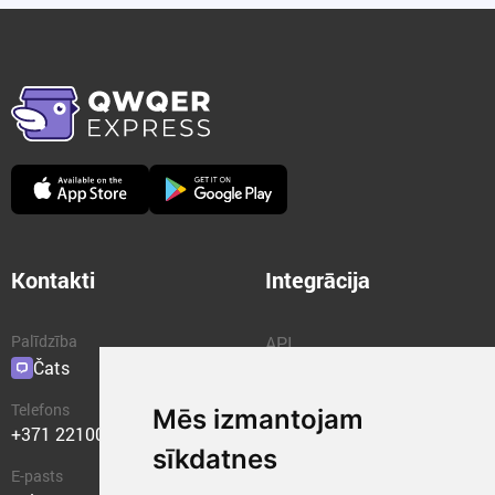
Kontakti
Integrācija
Palīdzība
API
Čats
Spraudņi
Telefons
Mēs izmantojam
+371 22100400
sīkdatnes
E-pasts