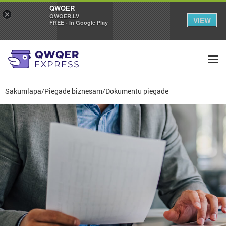
QWQER
×
QWQER.LV
VIEW
FREE - In Google Play
Sākumlapa
/
Piegāde biznesam
/
Dokumentu piegāde