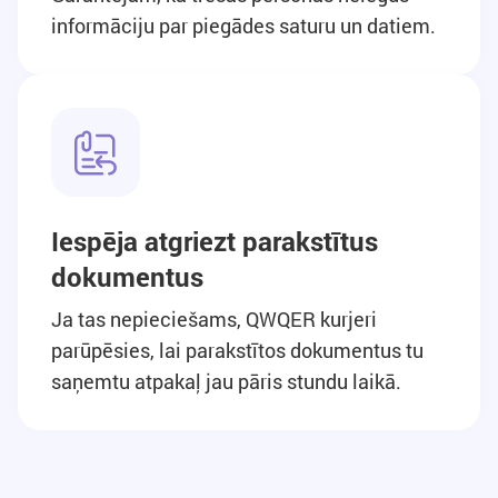
informāciju par piegādes saturu un datiem.
Iespēja atgriezt parakstītus
dokumentus
Ja tas nepieciešams, QWQER kurjeri
parūpēsies, lai parakstītos dokumentus tu
saņemtu atpakaļ jau pāris stundu laikā.