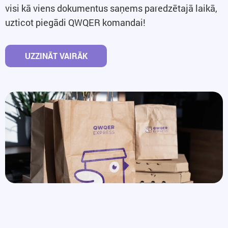
visi kā viens dokumentus saņems paredzētajā laikā,
uzticot piegādi QWQER komandai!
UZZINĀT VAIRĀK