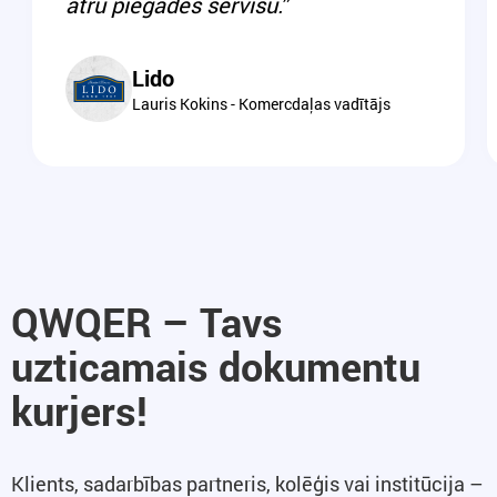
ātru piegādes servisu.”
Lido
Lauris Kokins - Komercdaļas vadītājs
QWQER – Tavs
uzticamais dokumentu
kurjers!
Klients, sadarbības partneris, kolēģis vai institūcija –