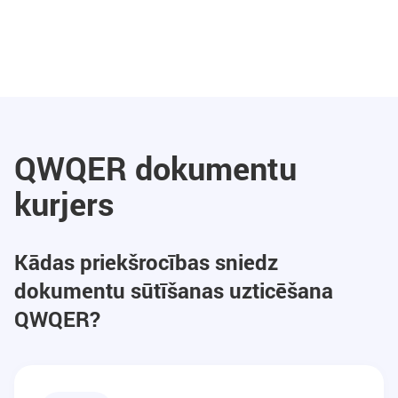
QWQER dokumentu
kurjers
Kādas priekšrocības sniedz
dokumentu sūtīšanas uzticēšana
QWQER?