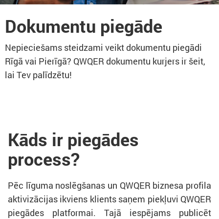
Dokumentu piegāde
Nepieciešams steidzami veikt dokumentu piegādi
Rīgā vai Pierīgā? QWQER dokumentu kurjers ir šeit,
lai Tev palīdzētu!
Kāds ir piegādes
process?
Pēc līguma noslēgšanas un QWQER biznesa profila
aktivizācijas ikviens klients saņem piekļuvi QWQER
piegādes platformai. Tajā iespējams publicēt