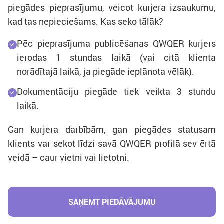
piegādes pieprasījumu, veicot kurjera izsaukumu,
kad tas nepieciešams. Kas seko tālāk?
Pēc pieprasījuma publicēšanas QWQER kurjers
ierodas 1 stundas laikā (vai citā klienta
norādītajā laikā, ja piegāde ieplānota vēlāk).
Dokumentāciju piegāde tiek veikta 3 stundu
laikā.
Gan kurjera darbībām, gan piegādes statusam
klients var sekot līdzi savā QWQER profilā sev ērtā
veidā – caur vietni vai lietotni.
SAŅEMT PIEDĀVĀJUMU