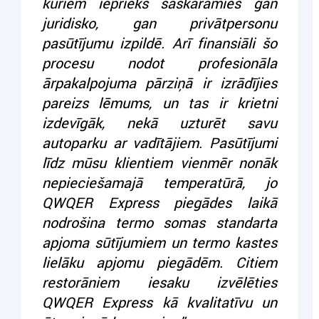
kuriem iepriekš saskārāmies gan
juridisko, gan privātpersonu
pasūtījumu izpildē. Arī finansiāli šo
procesu nodot profesionāla
ārpakalpojuma pārziņā ir izrādījies
pareizs lēmums, un tas ir krietni
izdevīgāk, nekā uzturēt savu
autoparku ar vadītājiem. Pasūtījumi
līdz mūsu klientiem vienmēr nonāk
nepieciešamajā temperatūrā, jo
QWQER Express piegādes laikā
nodrošina termo somas standarta
apjoma sūtījumiem un termo kastes
lielāku apjomu piegādēm. Citiem
restorāniem iesaku izvēlēties
QWQER Express kā kvalitatīvu un