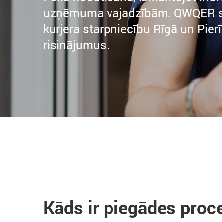
uzņēmuma vajadzībām. QWQER sni
kurjera starpniecību Rīgā un Pie
risinājumus.
Kāds ir piegādes proc