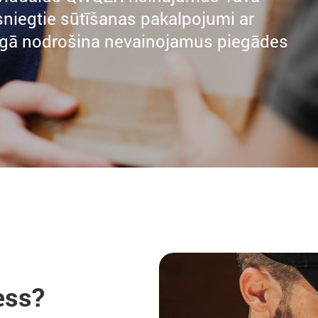
egtie sūtīšanas pakalpojumi ar
rīgā nodrošina nevainojamus piegādes
ess?