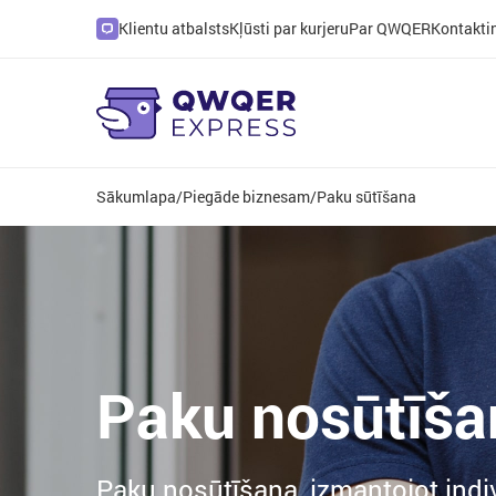
Klientu atbalsts
Kļūsti par kurjeru
Par QWQER
Kontakti
Sākumlapa
/
Piegāde biznesam
/
Paku sūtīšana
Paku nosūtīša
Paku nosūtīšana, izmantojot ind