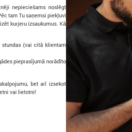
otnēji nepieciešams noslēgt
Pēc tam Tu saņemsi piekļuvi
izēt kurjeru izsaukumus. Kā
 stundas (vai citā klientam
egādes pieprasījumā norādīto
pakalpojumu, bet arī izsekot
ni vai lietotni!