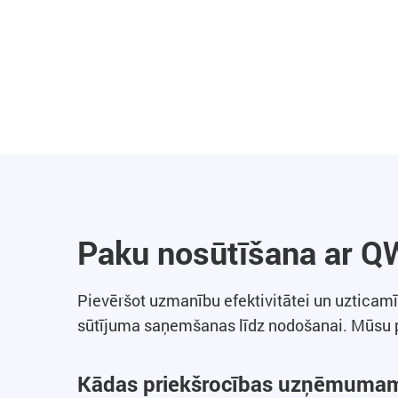
Paku nosūtīšana ar 
Pievēršot uzmanību efektivitātei un uzticam
sūtījuma saņemšanas līdz nodošanai. Mūsu pl
Kādas priekšrocības uzņēmumam s