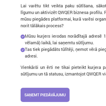
Lai varētu tikt veikta paku sūtīšana, sāk
līgumu un aktivizēt QWQER biznesa profilu. 
mūsu piegādes platformai, kurā varēsi organ
norit tālākais process?
Mūsu kurjers ierodas norādītajā adresē 1
vēlamā) laikā, lai saņemtu sūtījumu.
Tas tiek piegādāts tūlītēji, ņemot vērā pi
adresi.
Vienkārši un ērti ne tikai pieteikt kurjera 
sūtījumu un tā statusu, izmantojot QWQER viet
SAŅEMT PIEDĀVĀJUMU