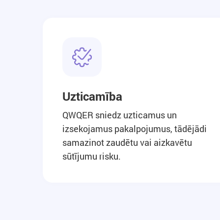
Uzticamība
QWQER sniedz uzticamus un
izsekojamus pakalpojumus, tādējādi
samazinot zaudētu vai aizkavētu
sūtījumu risku.