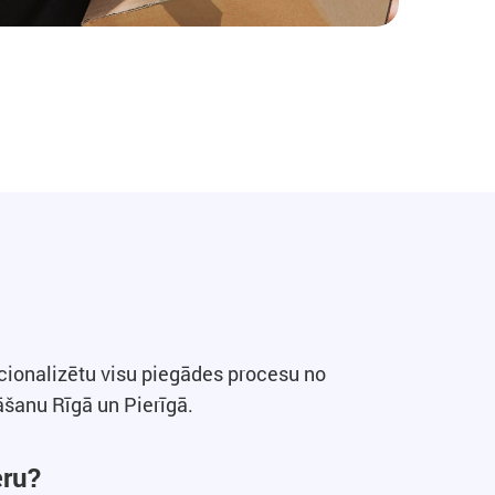
cionalizētu visu piegādes procesu no
āšanu Rīgā un Pierīgā.
eru?