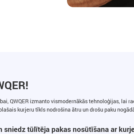
QWQER!
ībai, QWQER izmanto vismodernākās tehnoloģijas, lai ra
ašais kurjeru tīkls nodrošina ātru un drošu paku nogād
niedz tūlītēja pakas nosūtīšana ar kurj