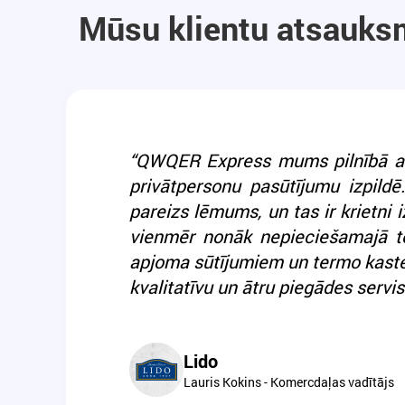
Mūsu klientu atsauk
“QWQER Express mums pilnībā atri
privātpersonu pasūtījumu izpildē
pareizs lēmums, un tas ir krietni 
vienmēr nonāk nepieciešamajā t
apjoma sūtījumiem un termo kaste
kvalitatīvu un ātru piegādes servis
Lido
Lauris Kokins - Komercdaļas vadītājs