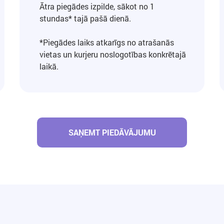
Ātra piegādes izpilde, sākot no 1
stundas* tajā pašā dienā.
*Piegādes laiks atkarīgs no atrašanās
vietas un kurjeru noslogotības konkrētajā
laikā.
SAŅEMT PIEDĀVĀJUMU