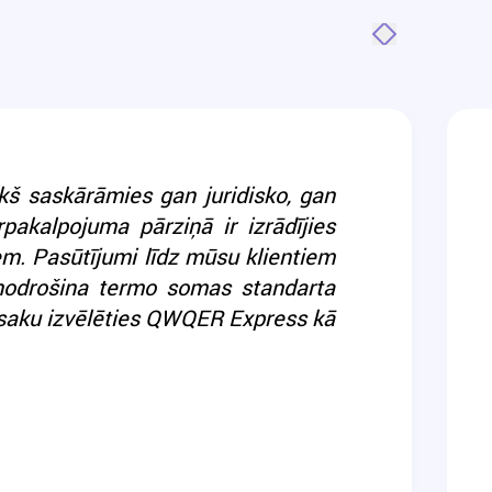
kš saskārāmies gan juridisko, gan
pakalpojuma pārziņā ir izrādījies
iem. Pasūtījumi līdz mūsu klientiem
nodrošina termo somas standarta
esaku izvēlēties QWQER Express kā