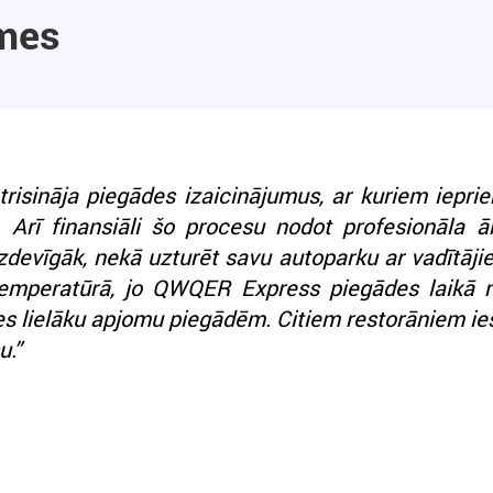
smes
sināja piegādes izaicinājumus, ar kuriem ieprie
. Arī finansiāli šo procesu nodot profesionāla ār
izdevīgāk, nekā uzturēt savu autoparku ar vadītāj
emperatūrā, jo QWQER Express piegādes laikā 
s lielāku apjomu piegādēm. Citiem restorāniem i
u.”