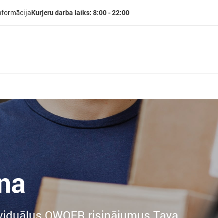
nformācija
Kurjeru darba laiks: 8:00 - 22:00
na
ividuālus QWQER risinājumus Tava