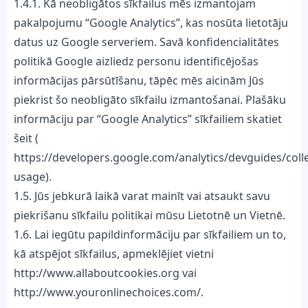
1.4.1. Kā neobligātos sīkfailus mēs izmantojam
pakalpojumu “Google Analytics”, kas nosūta lietotāju
datus uz Google serveriem. Savā konfidencialitātes
politikā Google aizliedz personu identificējošas
informācijas pārsūtīšanu, tāpēc mēs aicinām Jūs
piekrist šo neobligāto sīkfailu izmantošanai. Plašāku
informāciju par “Google Analytics” sīkfailiem skatiet
šeit (
https://developers.google.com/analytics/devguides/colle
usage).
1.5. Jūs jebkurā laikā varat mainīt vai atsaukt savu
piekrišanu sīkfailu politikai mūsu Lietotnē un Vietnē.
1.6. Lai iegūtu papildinformāciju par sīkfailiem un to,
kā atspējot sīkfailus, apmeklējiet vietni
http://www.allaboutcookies.org vai
http://www.youronlinechoices.com/.