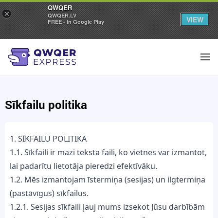
QWQER
×
QWQER.LV
VIEW
FREE - In Google Play
Sīkfailu politika
1. SĪKFAILU POLITIKA
1.1. Sīkfaili ir mazi teksta faili, ko vietnes var izmantot,
lai padarītu lietotāja pieredzi efektīvāku.
1.2. Mēs izmantojam īstermiņa (sesijas) un ilgtermiņa
(pastāvīgus) sīkfailus.
1.2.1. Sesijas sīkfaili ļauj mums izsekot Jūsu darbībām