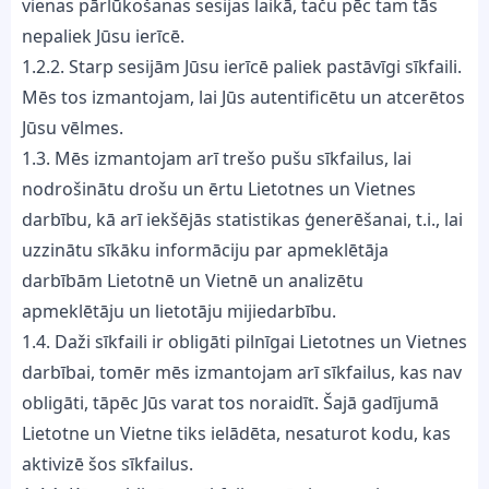
vienas pārlūkošanas sesijas laikā, taču pēc tam tās
nepaliek Jūsu ierīcē.
1.2.2. Starp sesijām Jūsu ierīcē paliek pastāvīgi sīkfaili.
Mēs tos izmantojam, lai Jūs autentificētu un atcerētos
Jūsu vēlmes.
1.3. Mēs izmantojam arī trešo pušu sīkfailus, lai
nodrošinātu drošu un ērtu Lietotnes un Vietnes
darbību, kā arī iekšējās statistikas ģenerēšanai, t.i., lai
uzzinātu sīkāku informāciju par apmeklētāja
darbībām Lietotnē un Vietnē un analizētu
apmeklētāju un lietotāju mijiedarbību.
1.4. Daži sīkfaili ir obligāti pilnīgai Lietotnes un Vietnes
darbībai, tomēr mēs izmantojam arī sīkfailus, kas nav
obligāti, tāpēc Jūs varat tos noraidīt. Šajā gadījumā
Lietotne un Vietne tiks ielādēta, nesaturot kodu, kas
aktivizē šos sīkfailus.