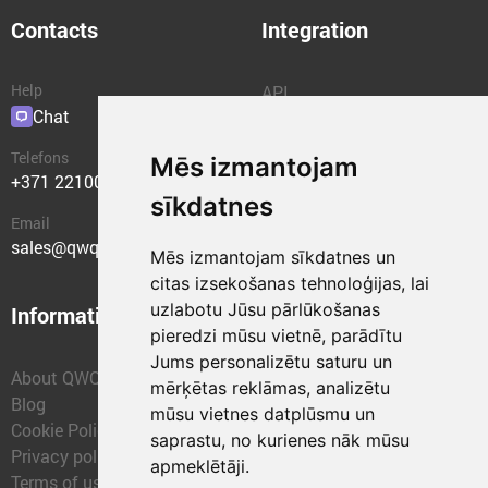
Contacts
Integration
Help
API
Chat
Plugins
Telefons
Mēs izmantojam
+371 22100400
sīkdatnes
Email
sales@qwqer.eu
Mēs izmantojam sīkdatnes un
citas izsekošanas tehnoloģijas, lai
uzlabotu Jūsu pārlūkošanas
Information
Structural units
pieredzi mūsu vietnē, parādītu
Jums personalizētu saturu un
About QWQER
QWQER Express
mērķētas reklāmas, analizētu
Blog
QWQER PRO Global
mūsu vietnes datplūsmu un
Cookie Policy
Forwarding
saprastu, no kurienes nāk mūsu
Privacy policy
QWQER Storages
apmeklētāji.
Terms of use
QWQER Development