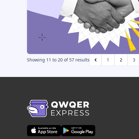
Showing
11
to
20
of
57
results
1
2
3