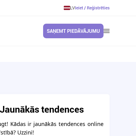
LV
Ieiet / Reģistrēties
SAŅEMT PIEDĀVĀJUMU
: Jaunākās tendences
ugt! Kādas ir jaunākās tendences online
stībā? Uzzini!