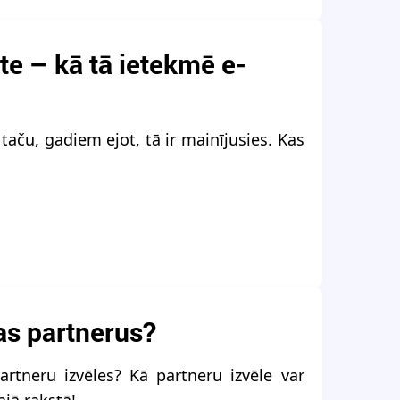
te – kā tā ietekmē e-
aču, gadiem ejot, tā ir mainījusies. Kas
as partnerus?
rtneru izvēles? Kā partneru izvēle var