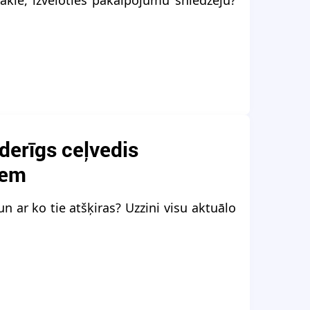
ākie, izvēloties pakalpojumu sniedzēju?
derīgs ceļvedis
iem
un ar ko tie atšķiras? Uzzini visu aktuālo