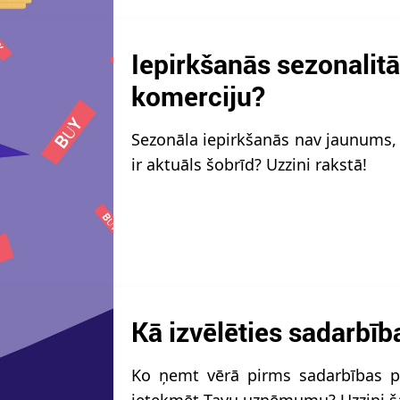
Iepirkšanās sezonalitā
komerciju?
Sezonāla iepirkšanās nav jaunums, t
ir aktuāls šobrīd? Uzzini rakstā!
Kā izvēlēties sadarbīb
Ko ņemt vērā pirms sadarbības pa