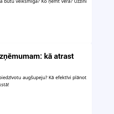
ija būtu veiksmīga? Ko ņemt vērā? Uzzini
uzņēmumam: kā atrast
piedzīvotu augšupeju? Kā efektīvi plānot
kstā!