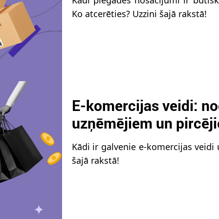
Kādi piegādes nosacījumi ir būtisk
Ko atcerēties? Uzzini šajā rakstā!
E-komercijas veidi: no
uzņēmējiem un pircēj
Kādi ir galvenie e-komercijas veidi 
šajā rakstā!