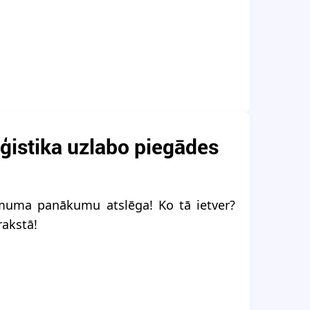
oģistika uzlabo piegādes
ēmuma panākumu atslēga! Ko tā ietver?
rakstā!