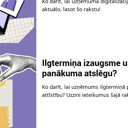
Ko darīt, lai uzņēmuma digitalizāc
aktuālo, lasot šo rakstu!
Ilgtermiņa izaugsme 
panākuma atslēgu?
Ko darīt, lai uzņēmums ilgtermiņā 
attīstību? Uzzini ieteikumus šajā ra