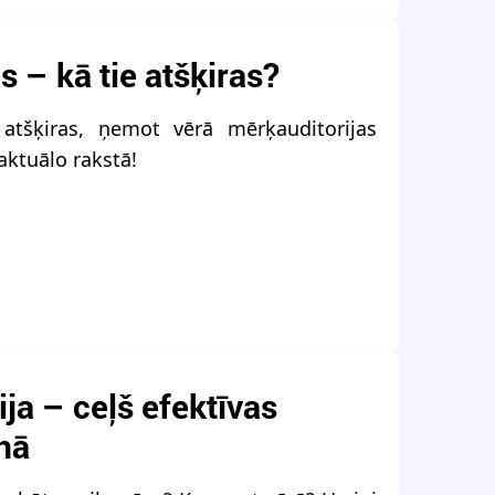
 – kā tie atšķiras?
atšķiras, ņemot vērā mērķauditorijas
 aktuālo rakstā!
ja – ceļš efektīvas
nā