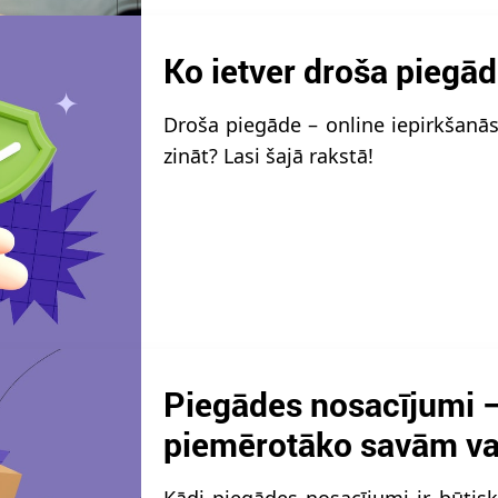
Ko ietver droša piegād
Droša piegāde – online iepirkšanā
zināt? Lasi šajā rakstā!
Piegādes nosacījumi –
piemērotāko savām v