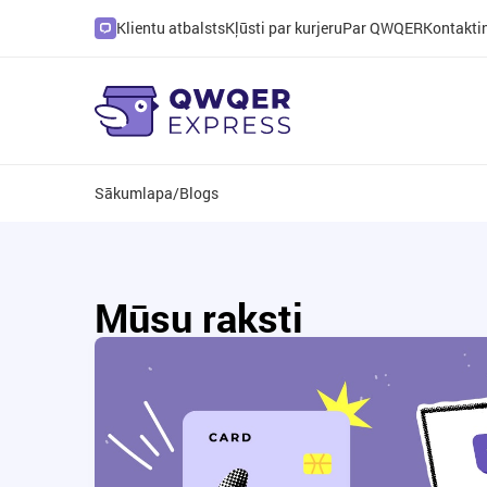
Klientu atbalsts
Kļūsti par kurjeru
Par QWQER
Kontakti
Sākumlapa
/
Blogs
Mūsu raksti