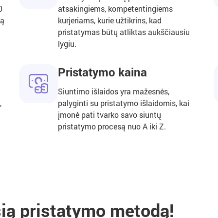
0
atsakingiems, kompetentingiems
mą
kurjeriams, kurie užtikrins, kad
pristatymas būtų atliktas aukščiausiu
lygiu.
Pristatymo kaina
Siuntimo išlaidos yra mažesnės,
,
palyginti su pristatymo išlaidomis, kai
įmonė pati tvarko savo siuntų
pristatymo procesą nuo A iki Z.
sią pristatymo metodą!