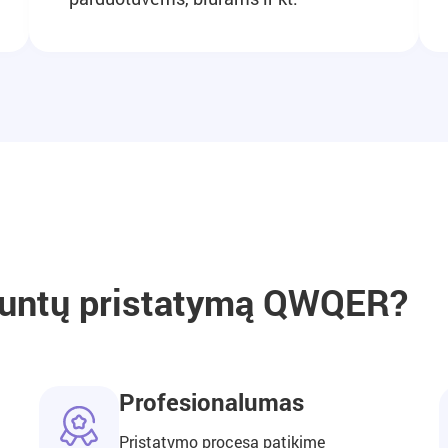
siuntų pristatymą QWQER?
Profesionalumas
Pristatymo procesą patikime