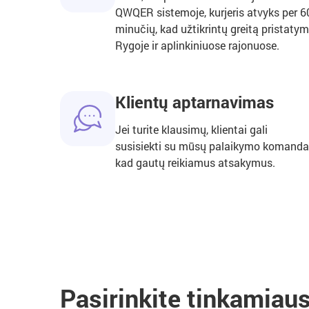
QWQER sistemoje, kurjeris atvyks per 6
minučių, kad užtikrintų greitą pristaty
Rygoje ir aplinkiniuose rajonuose.
Klientų aptarnavimas
Jei turite klausimų, klientai gali
susisiekti su mūsų palaikymo komanda
kad gautų reikiamus atsakymus.
Pasirinkite tinkamiau