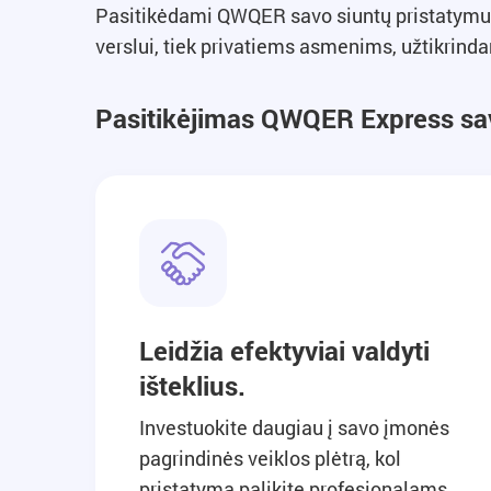
Pasitikėdami QWQER savo siuntų pristatymu, g
verslui, tiek privatiems asmenims, užtikrin
Pasitikėjimas QWQER Express sav
Leidžia efektyviai valdyti
išteklius.
Investuokite daugiau į savo įmonės
pagrindinės veiklos plėtrą, kol
pristatymą palikite profesionalams.