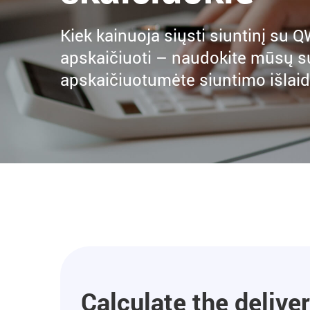
Kiek kainuoja siųsti siuntinį su 
apskaičiuoti – naudokite mūsų suk
apskaičiuotumėte siuntimo išlaid
Calculate the deliver