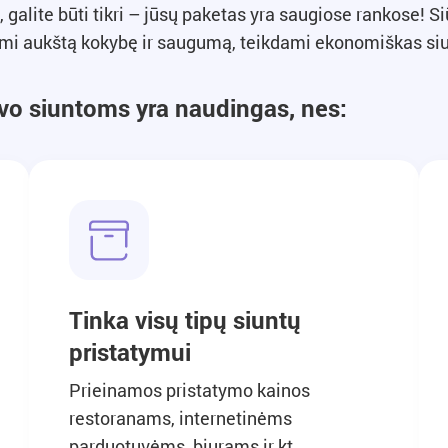
alite būti tikri – jūsų paketas yra saugiose rankose! Si
dami aukštą kokybę ir saugumą, teikdami ekonomiškas siu
o siuntoms yra naudingas, nes:
Tinka visų tipų siuntų
pristatymui
Prieinamos pristatymo kainos
restoranams, internetinėms
parduotuvėms, biurams ir kt.