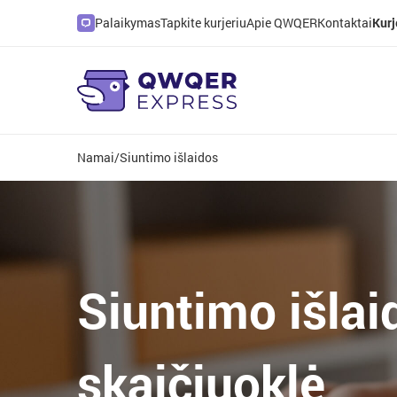
Palaikymas
Tapkite kurjeriu
Apie QWQER
Kontaktai
Kurj
Namai
/
Siuntimo išlaidos
Siuntimo išlaid
skaičiuoklė