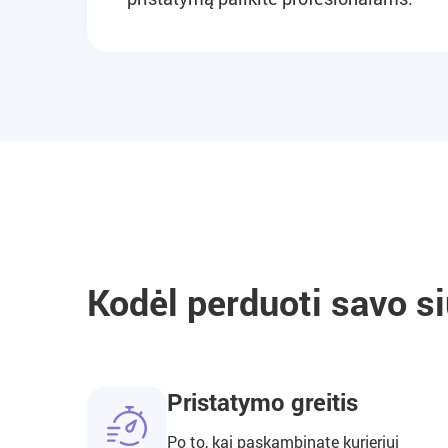
Kodėl perduoti savo 
Pristatymo greitis
Po to, kai paskambinate kurjeriui