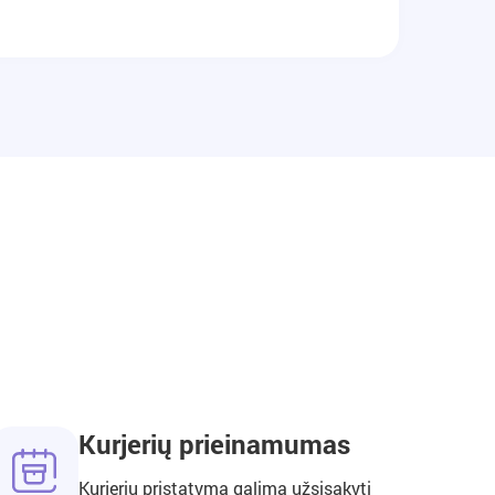
Kurjerių prieinamumas
Kurjerių pristatymą galima užsisakyti