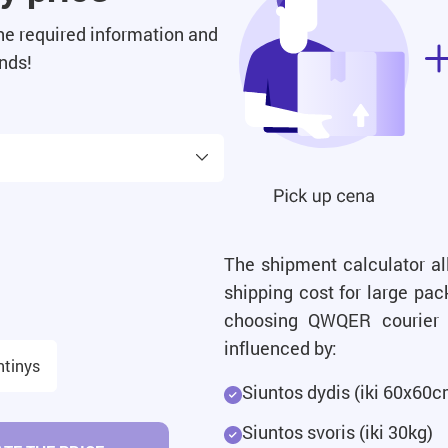
the required information and
onds!
The shipment calculator al
shipping cost for large pac
choosing QWQER courier 
influenced by:
ntinys
Siuntos dydis (iki 60x60c
Siuntos svoris (iki 30kg)