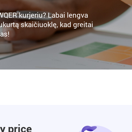
QWQER kurjeriu? Labai lengva
urtą skaičiuoklę, kad greitai
as!
y price