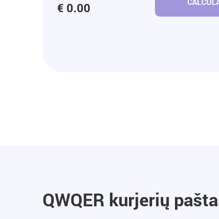
CALCULA
€ 0.00
QWQER kurjerių paštas