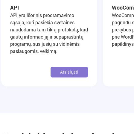
API
WooCom
API yra išorinis programavimo
WooComme
sąsaja, kuri pasiekia svetaines
pagrindu s
naudodama tam tikrą protokolą, kad
prekybos 
gautų informaciją ir supaprastintų
prie WordP
programų, susijusių su vidinėmis
papildinys
paslaugomis, veikimą.
Atsisiųsti