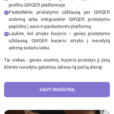
profilio QWQER platformoje.
Paskelbkite pristatymo užklausą per QWQER
sistemą arba integruokite QWQER pristatymo
papildinį į savo e-parduotuvės platformą.
Laukite, kol atvyks kurjeris – gavęs pristatymo
užklausą, QWQER kurjeris atvyks į nurodytą
adresą sutartu laiku.
Tai viskas - gavęs siuntinį, kurjeris pristatys jį jūsų
kliento nurodytu galutiniu adresu tą pačią dieną!
GAUTI PASIŪLYMĄ