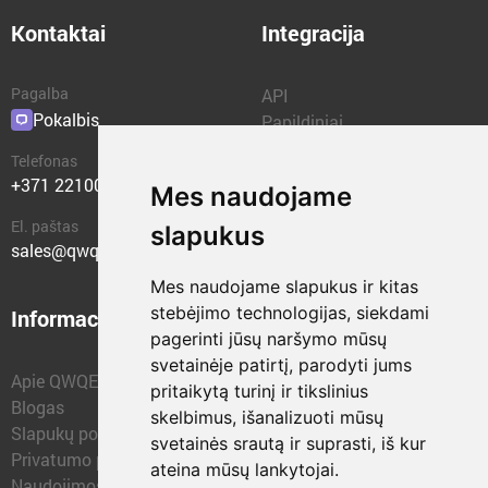
Kontaktai
Integracija
Pagalba
API
Pokalbis
Papildiniai
Telefonas
+371 22100400
Mes naudojame
El. paštas
slapukus
sales@qwqer.eu
Mes naudojame slapukus ir kitas
stebėjimo technologijas, siekdami
Informacija
Struktūriniai vienetai
pagerinti jūsų naršymo mūsų
svetainėje patirtį, parodyti jums
Apie QWQER
QWQER Express
pritaikytą turinį ir tikslinius
Blogas
QWQER PRO Global
skelbimus, išanalizuoti mūsų
Slapukų politika
Forwarding
svetainės srautą ir suprasti, iš kur
Privatumo politika
QWQER Sandėliai
ateina mūsų lankytojai.
Naudojimosi sąlygos
QWQER Plėtra