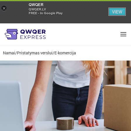
QWQER
×
QWQER.LV
VIEW
FREE - In Google Play
Namai
/
Pristatymas verslui
/
E-komercija