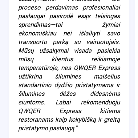
proceso perdavimas profesionaliai
paslaugai pasirodė esąs teisingas
sprendimas—tai žymiai
ekonomiškiau nei išlaikyti savo
transporto parką su vairuotojais.
Mūsų užsakymai visada pasiekia
mūsų klientus reikiamoje
temperatūroje, nes QWQER Express
užtikrina šilumines maišelius
standartinio dydžio pristatymams ir
šilumines dėžes didesnėms
siuntoms. Labai rekomenduoju
QWQER Express kitiems
restoranams kaip kokybišką ir greitą
pristatymo paslaugą."