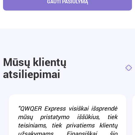
GAUTI PASIŪLYMĄ
Mūsų klientų
atsiliepimai
"QWQER Express visiškai išsprendė
mūsų pristatymo iššūkius, tiek
teisiniams, tiek privatiems klientų
užsakymams. Finansiškai, šio