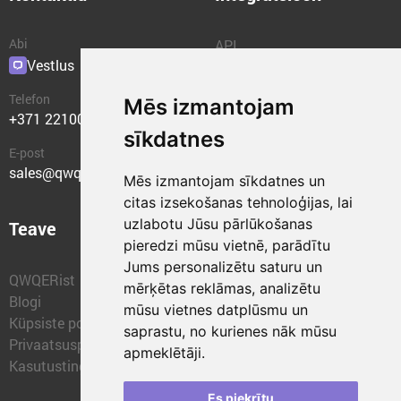
Abi
API
Vestlus
Pluginad
Telefon
Mēs izmantojam
+371 22100400
sīkdatnes
E-post
sales@qwqer.eu
Mēs izmantojam sīkdatnes un
citas izsekošanas tehnoloģijas, lai
uzlabotu Jūsu pārlūkošanas
Teave
Struktuuriüksused
pieredzi mūsu vietnē, parādītu
Jums personalizētu saturu un
QWQERist
QWQER Express
mērķētas reklāmas, analizētu
Blogi
QWQER PRO Globaalne
mūsu vietnes datplūsmu un
Küpsiste poliitika
Edastamine
saprastu, no kurienes nāk mūsu
Privaatsuspoliitika
QWQER Laod
apmeklētāji.
Kasutustingimused
QWQER Arendus
Frantsiis
Es piekrītu