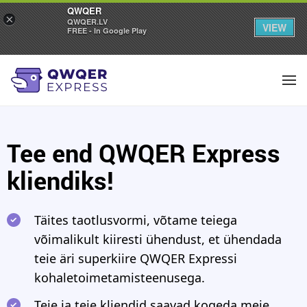
QWQER
×
QWQER.LV
VIEW
FREE - In Google Play
Tee end QWQER Express
kliendiks!
Täites taotlusvormi, võtame teiega
võimalikult kiiresti ühendust, et ühendada
teie äri superkiire QWQER Expressi
kohaletoimetamisteenusega.
Teie ja teie kliendid saavad kogeda meie