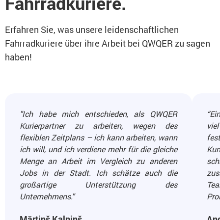
Fahrradkuriere.
Erfahren Sie, was unsere leidenschaftlichen
Fahrradkuriere über ihre Arbeit bei QWQER zu sagen
haben!
"Ich habe mich entschieden, als QWQER
“Ei
Kurierpartner zu arbeiten, wegen des
vie
flexiblen Zeitplans – ich kann arbeiten, wann
fes
ich will, und ich verdiene mehr für die gleiche
Kun
Menge an Arbeit im Vergleich zu anderen
sch
Jobs in der Stadt. Ich schätze auch die
zus
großartige Unterstützung des
Tea
Unternehmens."
Pro
Mārtiņš Kalniņš
An