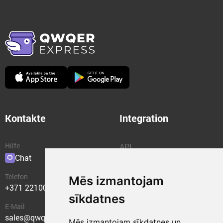
Kontakte
Integration
Hilfe
API
Chat
Plugins
Telefon
Mēs izmantojam
+371 22100400
sīkdatnes
E-Mail
sales@qwqer.eu
Mēs izmantojam sīkdatnes un