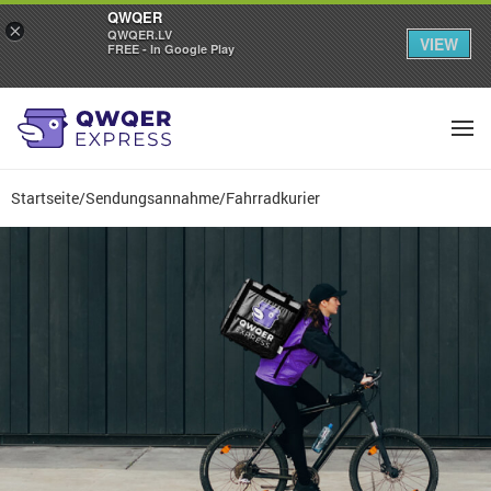
QWQER
×
QWQER.LV
VIEW
FREE - In Google Play
Startseite
/
Sendungsannahme
/
Fahrradkurier