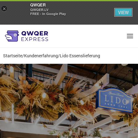
QWQER
×
QWQER.LV
VIEW
FREE - In Google Play
Startseite
/
Kundenerfahrung
/
Lido Essenslieferung