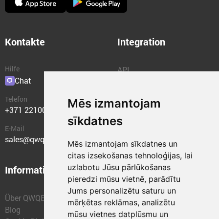
Kontakte
Integration
Hilfe
API
Chat
Plugins
Telefon
Mēs izmantojam
+371 22100400
sīkdatnes
E-Mail
sales@qwqer.eu
Mēs izmantojam sīkdatnes un
citas izsekošanas tehnoloģijas, lai
uzlabotu Jūsu pārlūkošanas
Information
Struktureinheiten
pieredzi mūsu vietnē, parādītu
Jums personalizētu saturu un
Über QWQER
QWQER Express
mērķētas reklāmas, analizētu
Blog
QWQER PRO Global
mūsu vietnes datplūsmu un